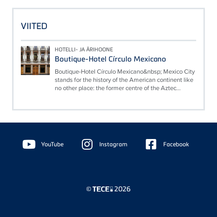
VIITED
HOTELLI- JA ÄRIHOONE
Boutique-Hotel Círculo Mexicano
Boutique-Hotel Círculo Mexicano&nbsp; Mexico City
stands for the history of the American continent like
no other place: the former centre of the Aztec...
Floating
Sidebar
YouTube
Instagram
Facebook
©
2026