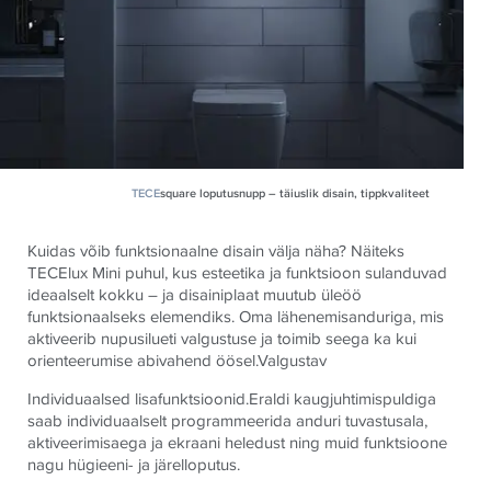
TECE
square loputusnupp – täiuslik disain, tippkvaliteet
Kuidas võib funktsionaalne disain välja näha? Näiteks
TECElux Mini puhul, kus esteetika ja funktsioon sulanduvad
ideaalselt kokku – ja disainiplaat muutub üleöö
funktsionaalseks elemendiks. Oma lähenemisanduriga, mis
aktiveerib nupusilueti valgustuse ja toimib seega ka kui
orienteerumise abivahend öösel.Valgustav
Individuaalsed lisafunktsioonid.
Eraldi kaugjuhtimispuldiga
saab individuaalselt programmeerida anduri tuvastusala,
aktiveerimisaega ja ekraani heledust ning muid funktsioone
nagu hügieeni- ja järelloputus.