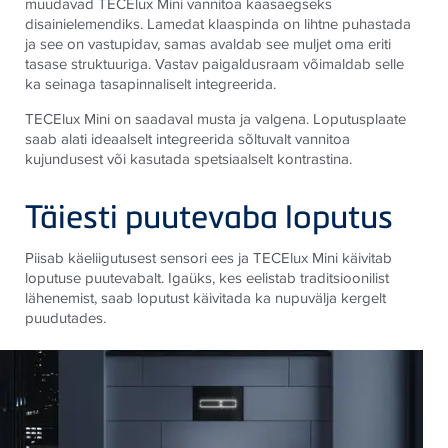
muudavad
TECE
lux Mini vannitoa kaasaegseks
disainielemendiks. Lamedat klaaspinda on lihtne puhastada
ja see on vastupidav, samas avaldab see muljet oma eriti
tasase struktuuriga. Vastav paigaldusraam võimaldab selle
ka seinaga tasapinnaliselt integreerida.
TECE
lux Mini on saadaval musta ja valgena. Loputusplaate
saab alati ideaalselt integreerida sõltuvalt vannitoa
kujundusest või kasutada spetsiaalselt kontrastina.
Täiesti puutevaba loputus
Piisab käeliigutusest sensori ees ja TECElux Mini käivitab
loputuse puutevabalt. Igaüks, kes eelistab traditsioonilist
lähenemist, saab loputust käivitada ka nupuvälja kergelt
puudutades.