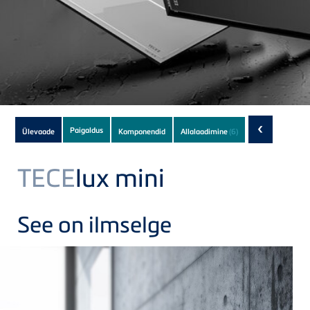
Subnavigation
‹
Paigaldus
Ülevaade
Komponendid
Allalaadimine
(6)
of
current
TECE
lux mini
Product
See on ilmselge