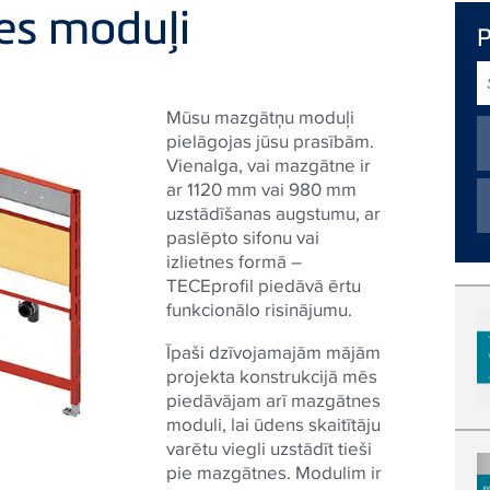
nes moduļi
S
T
Mūsu mazgātņu moduļi
pielāgojas jūsu prasībām.
Vienalga, vai mazgātne ir
ar 1120 mm vai 980 mm
uzstādīšanas augstumu, ar
paslēpto sifonu vai
izlietnes formā –
TECEprofil piedāvā ērtu
funkcionālo risinājumu.
Īpaši dzīvojamajām mājām
projekta konstrukcijā mēs
piedāvājam arī mazgātnes
moduli, lai ūdens skaitītāju
varētu viegli uzstādīt tieši
pie mazgātnes. Modulim ir