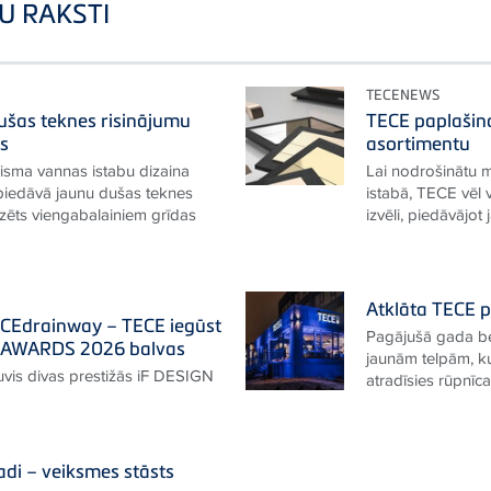
U RAKSTI
TECENEWS
ušas teknes risinājumu
TECE paplašin
as
asortimentu
lisma vannas istabu dizaina
Lai nodrošinātu 
iedāvā jaunu dušas teknes
istabā, TECE vēl 
dzēts viengabalainiem grīdas
izvēli, piedāvājot 
Atklāta TECE p
ECEdrainway – TECE iegūst
Pagājušā gada be
N AWARDS 2026 balvas
jaunām telpām, k
vis divas prestižās iF DESIGN
atradīsies rūpnīc
adi – veiksmes stāsts