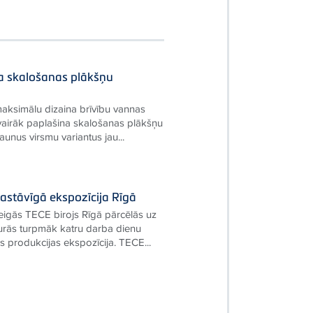
a skalošanas plākšņu
maksimālu dizaina brīvību vannas
vairāk paplašina skalošanas plākšņu
jaunus virsmu variantus jau...
astāvīgā ekspozīcija Rīgā
igās TECE birojs Rīgā pārcēlās uz
urās turpmāk katru darba dienu
as produkcijas ekspozīcija. TECE...