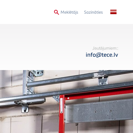
Secondary
Meklētājs
Sazināties
Menu
Jautājumiem::
info@tece.lv