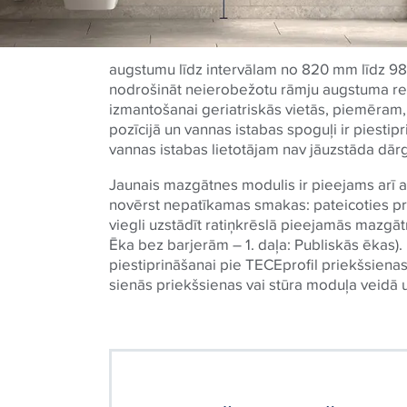
augstumu līdz intervālam no 820 mm līdz 98
nodrošināt neierobežotu rāmju augstuma re
izmantošanai geriatriskās vietās, piemēram,
pozīcijā un vannas istabas spoguļi ir piesti
vannas istabas lietotājam nav jāuzstāda dār
Jaunais mazgātnes modulis ir pieejams arī a
novērst nepatīkamas smakas: pateicoties p
viegli uzstādīt ratiņkrēslā pieejamās mazgāt
Ēka bez barjerām – 1. daļa: Publiskās ēkas)
piestiprināšanai pie TECEprofil priekšsienas
sienās priekšsienas vai stūra moduļa veidā 