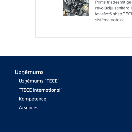
Pirms trīsdesmit 
revolūciju sanitāro
ieviešot&nbsp;TECE
sistēma noteica...
Uzņēmums
Uzņēmums “TECE”
“TECE International”
Kompetence
Atsauces