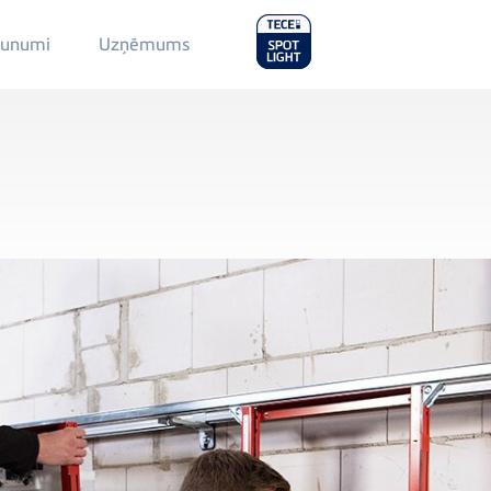
Main
aunumi
Uzņēmums
Menu
2