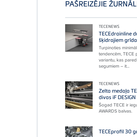
PAŠREIZĒJIE ŽURNĀL
TECENEWS
TECEdrainline d
šķidrajiem grīd
Turpinoties minimā
tendencēm, TECE p
variantu, kas pare
segumiem – it...
TECENEWS
Zelta medaļa T
divas iF DESIG
Šogad TECE ir iegu
AWARDS balvas.
TECEprofil 30 g