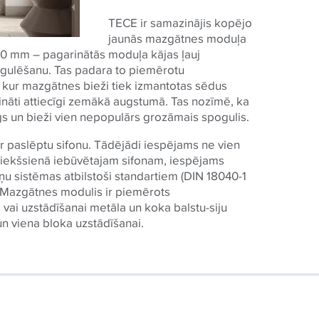
TECE ir samazinājis kopējo
jaunās mazgātnes moduļa
0 mm – pagarinātās moduļa kājas ļauj
gulēšanu. Tas padara to piemērotu
 kur mazgātnes bieži tiek izmantotas sēdus
prināti attiecīgi zemākā augstumā. Tas nozīmē, ka
gs un bieži vien nepopulārs grozāmais spogulis.
r paslēptu sifonu. Tādējādi iespējams ne vien
riekšsienā iebūvētajam sifonam, iespējams
ņu sistēmas atbilstoši standartiem (DIN 18040-1
. Mazgātnes modulis ir piemērots
 vai uzstādīšanai metāla un koka balstu-siju
un viena bloka uzstādīšanai.