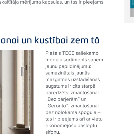
 skaitītāja mērījuma kapsulas, un tas ir pieejams
šanai un kustībai zem tā
Plašais TECE saliekamo
moduļu sortiments saņem
jaunu papildinājumu:
samazinātais jaunās
mazgātnes uzstādīšanas
augstums ir cita starpā
paredzēts izmantošanai
„Bez barjerām” un
„Geronto” izmantošanai
bez nolokāmā spoguļa –
tas ir pieejams arī ar vietu
ekonomējošu paslēptu
sifonu.