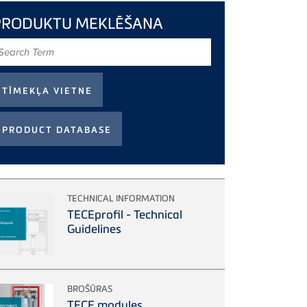
PRODUKTU MEKLĒŠANA
earch
erm
TECHNICAL INFORMATION
TECEprofil - Technical
Guidelines
BROŠŪRAS
TECE modules