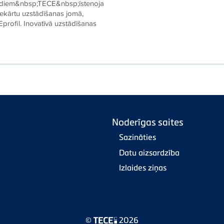
gadiem&nbsp;TECE&nbsp;īstenoja
 iekārtu uzstādīšanas jomā,
profil. Inovatīvā uzstādīšanas
Noderīgas saites
Sazināties
Datu aizsardzība
Izlaides ziņas
©
2026