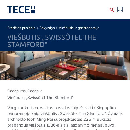
Skip to main content
Breadcrumb
»
»
Pradžios puslapis
Pavyzdys
Viešbutis ir gastronomija
VIEŠBUTIS „SWISSÔTEL THE
STAMFORD“
Singapūras
, Singapur
Viešbutis „Swissôtel The Stamford“
Vargu ar kuris nors kitas pastatas taip išsiskiria Singapūro
panoramoje kaip viešbutis „Swissôtel The Stamford“. Žymaus
architekto Ieoh Ming Pei suprojektuotas 226 m aukščio
prabangus viešbutis 1986-aisiais, atidarymo metais, buvo