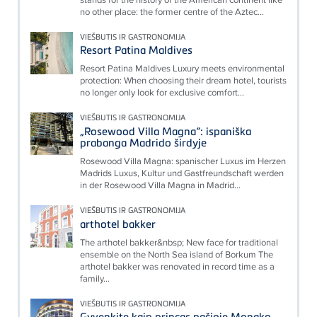
no other place: the former centre of the Aztec...
VIEŠBUTIS IR GASTRONOMIJA
Resort Patina Maldives
Resort Patina Maldives Luxury meets environmental
protection: When choosing their dream hotel, tourists
no longer only look for exclusive comfort...
VIEŠBUTIS IR GASTRONOMIJA
„Rosewood Villa Magna“: ispaniška
prabanga Madrido širdyje
Rosewood Villa Magna: spanischer Luxus im Herzen
Madrids Luxus, Kultur und Gastfreundschaft werden
in der Rosewood Villa Magna in Madrid...
VIEŠBUTIS IR GASTRONOMIJA
arthotel bakker
The arthotel bakker&nbsp; New face for traditional
ensemble on the North Sea island of Borkum The
arthotel bakker was renovated in record time as a
family...
VIEŠBUTIS IR GASTRONOMIJA
Gyvenkite kaip princas pačioje Monako