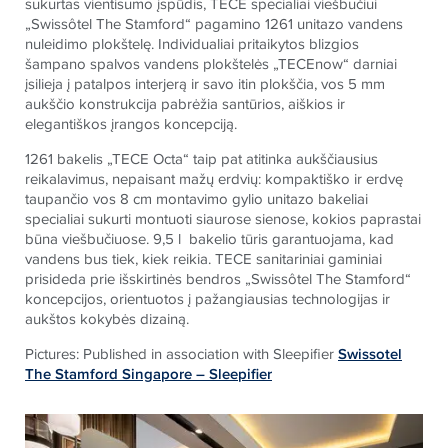
sukurtas vientisumo įspūdis,
TECE
specialiai viešbučiui
„Swissôtel The Stamford“ pagamino 1261 unitazo vandens
nuleidimo plokštelę. Individualiai pritaikytos blizgios
šampano spalvos vandens plokštelės „
TECE
now“ darniai
įsilieja į patalpos interjerą ir savo itin plokščia, vos 5 mm
aukščio konstrukcija pabrėžia santūrios, aiškios ir
elegantiškos įrangos koncepciją.
1261 bakelis „
TECE
Octa“ taip pat atitinka aukščiausius
reikalavimus, nepaisant mažų erdvių: kompaktiško ir erdvę
taupančio vos 8 cm montavimo gylio unitazo bakeliai
specialiai sukurti montuoti siaurose sienose, kokios paprastai
būna viešbučiuose. 9,5 l bakelio tūris garantuojama, kad
vandens bus tiek, kiek reikia.
TECE
sanitariniai gaminiai
prisideda prie išskirtinės bendros „Swissôtel The Stamford“
koncepcijos, orientuotos į pažangiausias technologijas ir
aukštos kokybės dizainą.
Pictures: Published in association with Sleepifier
Swissotel
The Stamford Singapore – Sleepifier