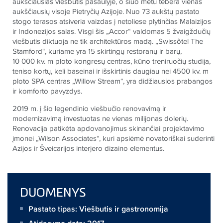
aukščiausias viešbutis pasaulyje, o šiuo metu tebėra vienas
aukščiausių visoje Pietryčių Azijoje. Nuo 73 aukštų pastato
stogo terasos atsiveria vaizdas į netoliese plytinčias Malaizijos
ir Indonezijos salas. Visgi šis „Accor“ valdomas 5 žvaigždučių
viešbutis diktuoja ne tik architektūros madą. „Swissôtel The
Stamford“, kuriame yra 15 skirtingų restoranų ir barų,
10 000 kv. m ploto kongresų centras, kūno treniruočių studija,
teniso kortų, keli baseinai ir išskirtinis daugiau nei 4500 kv. m
ploto SPA centras „Willow Stream“, yra didžiausios prabangos
ir komforto pavyzdys.
2019 m. į šio legendinio viešbučio renovavimą ir
modernizavimą investuotas ne vienas milijonas dolerių.
Renovacija patikėta apdovanojimus skinančiai projektavimo
įmonei „Wilson Associates“, kuri apsiėmė novatoriškai suderinti
Azijos ir Šveicarijos interjero dizaino elementus.
DUOMENYS
Pastato tipas: Viešbutis ir gastronomija