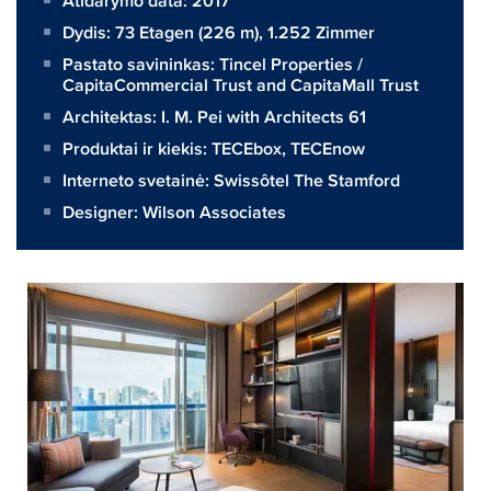
Atidarymo data: 2017
Dydis:
73 Etagen (226 m), 1.252 Zimmer
Pastato savininkas:
Tincel Properties /
CapitaCommercial Trust and CapitaMall Trust
Architektas:
I. M. Pei with Architects 61
Produktai ir kiekis:
TECEbox
,
TECEnow
Interneto svetainė:
Swissôtel The Stamford
Designer: Wilson Associates