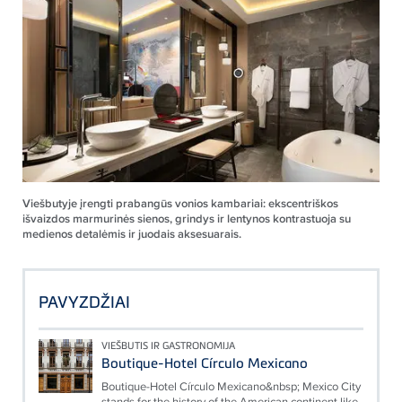
Viešbutyje įrengti prabangūs vonios kambariai: ekscentriškos
išvaizdos marmurinės sienos, grindys ir lentynos kontrastuoja su
medienos detalėmis ir juodais aksesuarais.
PAVYZDŽIAI
VIEŠBUTIS IR GASTRONOMIJA
Boutique-Hotel Círculo Mexicano
Boutique-Hotel Círculo Mexicano&nbsp; Mexico City
stands for the history of the American continent like