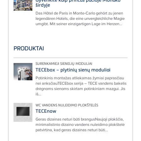
širdyje
Das Hôtel de Paris in Monte-Carlo gehört zu jenen
legendären Hotels, die eine unvergleichliche Magie
umgibt. Mit seiner einzigartigen Lage im Herzen...
PRODUKTAI
SURENKAMIEJI SIENELIŲ MODULIAI
TECEbox – plytinių sienų moduliai
Potinkinis montažas atliekamas žymiai paprasčiau
nei anksčiauTECEbox serija – TECE vandens bakelis
drėgnoms sienoms skirtam potinkiniam mazgui. Jis
iš...
WC VANDENS NULEIDIMO PLOKŠTELĖS
TECEnow
Geras dizainas neturi būti brangusNaujoji plokščia,
minimalistinio dizaino vandens nuleidimo plokštelė
patvirtina, kad geras dizainas neturi būti...