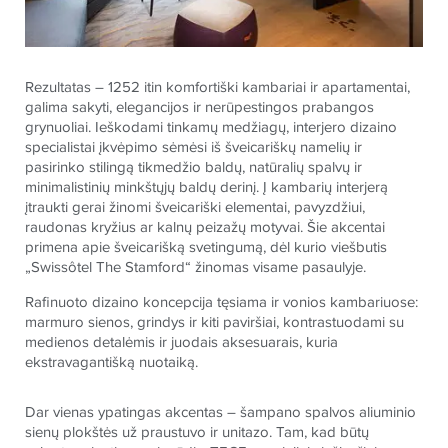
Rezultatas – 1252 itin komfortiški kambariai ir apartamentai,
galima sakyti, elegancijos ir nerūpestingos prabangos
grynuoliai. Ieškodami tinkamų medžiagų, interjero dizaino
specialistai įkvėpimo sėmėsi iš šveicariškų namelių ir
pasirinko stilingą tikmedžio baldų, natūralių spalvų ir
minimalistinių minkštųjų baldų derinį. Į kambarių interjerą
įtraukti gerai žinomi šveicariški elementai, pavyzdžiui,
raudonas kryžius ar kalnų peizažų motyvai. Šie akcentai
primena apie šveicarišką svetingumą, dėl kurio viešbutis
„Swissôtel The Stamford“ žinomas visame pasaulyje.
Rafinuoto dizaino koncepcija tęsiama ir vonios kambariuose:
marmuro sienos, grindys ir kiti paviršiai, kontrastuodami su
medienos detalėmis ir juodais aksesuarais, kuria
ekstravagantišką nuotaiką.
Dar vienas ypatingas akcentas – šampano spalvos aliuminio
sienų plokštės už praustuvo ir unitazo. Tam, kad būtų