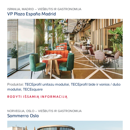
ISPANIJA, MADRID – VIEŠBUTIS IR GASTRONOMIJA
VP Plaza España Madrid
Produktai:
TECEprofil unitazu moduliai
,
TECEprofil bide ir vonios / dušo
moduliai
,
TECEsquare
RODYTI IŠSAMIĄ INFORMACIJĄ
NORVEGIJA, OSLO – VIEŠBUTIS IR GASTRONOMIJA
Sommerro Oslo