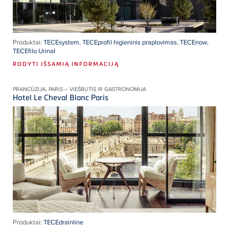
Produktai:
TECEsystem
,
TECEprofil higieninis praplovimas
,
TECEnow
,
TECEfilo Urinal
RODYTI IŠSAMIĄ INFORMACIJĄ
PRANCŪZIJA, PARIS – VIEŠBUTIS IR GASTRONOMIJA
Hotel Le Cheval Blanc Paris
Produktai:
TECEdrainline