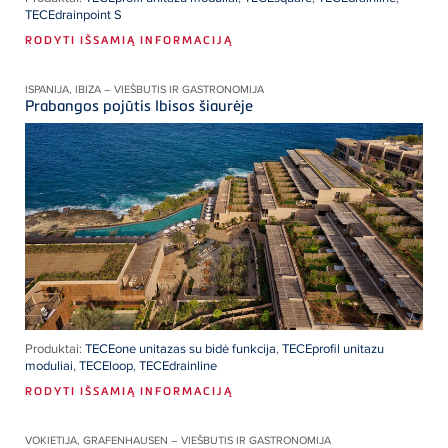
TECEdrainpoint S
RODYTI IŠSAMIĄ INFORMACIJĄ
ISPANIJA, IBIZA – VIEŠBUTIS IR GASTRONOMIJA
Prabangos pojūtis Ibisos šiaurėje
Produktai:
TECEone unitazas su bidė funkcija
,
TECEprofil unitazu
moduliai
,
TECEloop
,
TECEdrainline
RODYTI IŠSAMIĄ INFORMACIJĄ
VOKIETIJA, GRAFENHAUSEN – VIEŠBUTIS IR GASTRONOMIJA