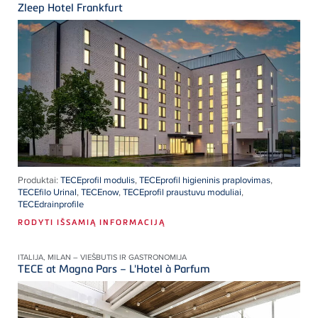
Zleep Hotel Frankfurt
Produktai:
TECEprofil modulis
,
TECEprofil higieninis praplovimas
,
TECEfilo Urinal
,
TECEnow
,
TECEprofil praustuvu moduliai
,
TECEdrainprofile
RODYTI IŠSAMIĄ INFORMACIJĄ
ITALIJA, MILAN – VIEŠBUTIS IR GASTRONOMIJA
TECE at Magna Pars – L'Hotel à Parfum