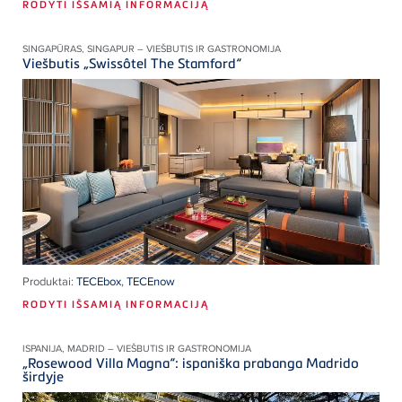
RODYTI IŠSAMIĄ INFORMACIJĄ
SINGAPŪRAS, SINGAPUR – VIEŠBUTIS IR GASTRONOMIJA
Viešbutis „Swissôtel The Stamford“
Produktai:
TECEbox
,
TECEnow
RODYTI IŠSAMIĄ INFORMACIJĄ
ISPANIJA, MADRID – VIEŠBUTIS IR GASTRONOMIJA
„Rosewood Villa Magna“: ispaniška prabanga Madrido
širdyje