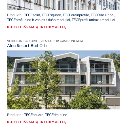
Produktai:
TECEsolid
,
TECEsquare
,
TECEdrainprofile
,
TECEfilo Urinal
,
TECEprofil bide ir vonios / dušo moduliai
,
TECEprofil unitazu moduliai
RODYTI IŠSAMIĄ INFORMACIJĄ
VOKIETIJA, BAD ORB – VIEŠBUTIS IR GASTRONOMIJA
Alea Resort Bad Orb
Produktai:
TECEsquare
,
TECEdrainline
RODYTI IŠSAMIĄ INFORMACIJĄ