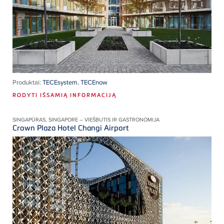
Produktai:
TECEsystem
,
TECEnow
RODYTI IŠSAMIĄ INFORMACIJĄ
SINGAPŪRAS, SINGAPORE – VIEŠBUTIS IR GASTRONOMIJA
Crown Plaza Hotel Changi Airport