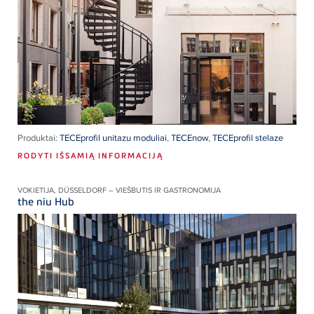
Produktai:
TECEprofil unitazu moduliai
,
TECEnow
,
TECEprofil stelaze
RODYTI IŠSAMIĄ INFORMACIJĄ
VOKIETIJA, DÜSSELDORF – VIEŠBUTIS IR GASTRONOMIJA
the niu Hub