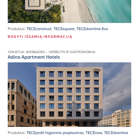
Produktai:
TECEconstruct
,
TECEsquare
,
TECEdrainline-Evo
RODYTI IŠSAMIĄ INFORMACIJĄ
VOKIETIJA, WIESBADEN – VIEŠBUTIS IR GASTRONOMIJA
Adina Apartment Hotels
Produktai:
TECEprofil higieninis praplovimas
,
TECEnow
,
TECEdrainline