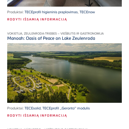
Produktai:
TECEprofil higieninis praplovimas
,
TECEnow
RODYTI IŠSAMIĄ INFORMACIJĄ
VOKIETIJA, ZEULENRODA-TRIEBES – VIEŠBUTIS IR GASTRONOMIJA
Manoah: Oasis of Peace on Lake Zeulenroda
Produktai:
TECEsolid
,
TECEprofil ,,Geronto'' modulis
RODYTI IŠSAMIĄ INFORMACIJĄ