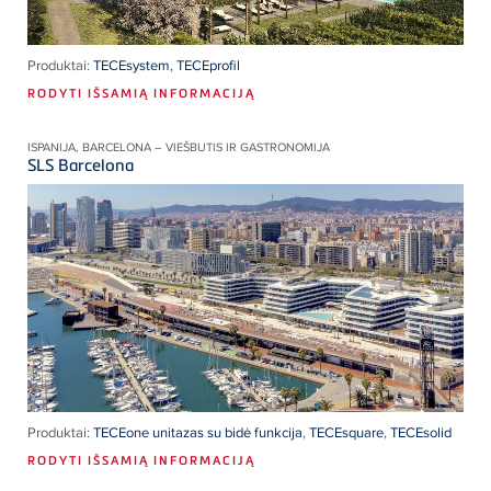
Produktai:
TECEsystem
,
TECEprofil
RODYTI IŠSAMIĄ INFORMACIJĄ
ISPANIJA, BARCELONA – VIEŠBUTIS IR GASTRONOMIJA
SLS Barcelona
Produktai:
TECEone unitazas su bidė funkcija
,
TECEsquare
,
TECEsolid
RODYTI IŠSAMIĄ INFORMACIJĄ