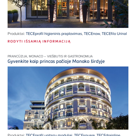
Produktai:
TECEprofil higieninis praplovimas
,
TECEnow
,
TECEfilo Urinal
RODYTI IŠSAMIĄ INFORMACIJĄ
PRANCŪZIJA, MONACO – VIEŠBUTIS IR GASTRONOMIJA
Gyvenkite kaip princas pačioje Monako širdyje
Produktai:
TECEprofil unitazu moduliai
,
TECEsquare
,
TECEdrainline
,