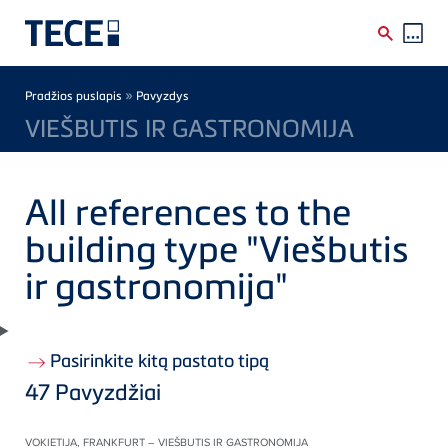
Skip to main content
Breadcrumb
»
Pradžios puslapis
Pavyzdys
VIEŠBUTIS IR GASTRONOMIJA
All references to the
building type "Viešbutis
ir gastronomija"
Pasirinkite kitą pastato tipą
47
Pavyzdžiai
VOKIETIJA, FRANKFURT – VIEŠBUTIS IR GASTRONOMIJA