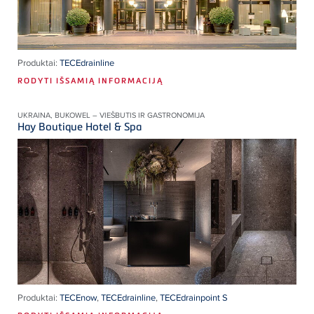
Produktai:
TECEdrainline
RODYTI IŠSAMIĄ INFORMACIJĄ
UKRAINA, BUKOWEL – VIEŠBUTIS IR GASTRONOMIJA
Hay Boutique Hotel & Spa
Produktai:
TECEnow
,
TECEdrainline
,
TECEdrainpoint S