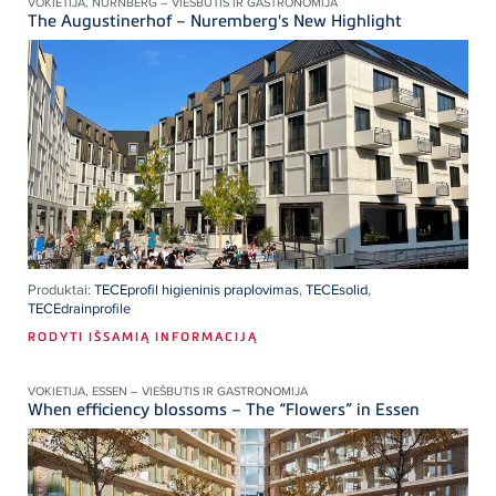
VOKIETIJA, NÜRNBERG – VIEŠBUTIS IR GASTRONOMIJA
The Augustinerhof – Nuremberg's New Highlight
Produktai:
TECEprofil higieninis praplovimas
,
TECEsolid
,
TECEdrainprofile
RODYTI IŠSAMIĄ INFORMACIJĄ
VOKIETIJA, ESSEN – VIEŠBUTIS IR GASTRONOMIJA
When efficiency blossoms – The “Flowers” in Essen