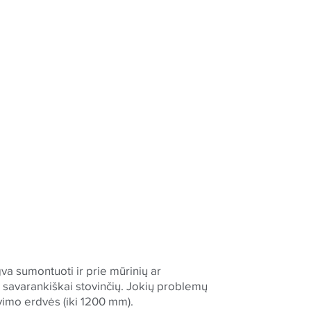
gva sumontuoti ir prie mūrinių ar
r savarankiškai stovinčių. Jokių problemų
vimo erdvės (iki 1200 mm).