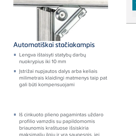
Automatiškai stačiakampis
Lengva ištaisyti statybų darbų
nuokrypius iki 10 mm
Įstrižai nupjautos dalys arba keliais
milimetrais klaidingi matmenys taip pat
gali būti kompensuojami
Iš cinkuoto plieno pagamintas uždaro
profilio vamzdis su papildomomis
briaunomis kraštuose išsiskiria
maksimaliu ilgiu ir yra saugesnis, jei