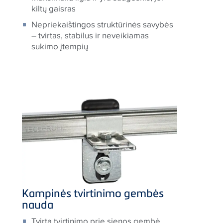
kiltų gaisras
Nepriekaištingos struktūrinės savybės
– tvirtas, stabilus ir neveikiamas
sukimo įtempių
Kampinės tvirtinimo gembės
nauda
Tvirta tvirtinimo prie sienos gembė