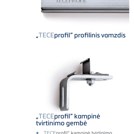
„
TECE
profil“ profilinis vamzdis
„
TECE
profil“ kampinė
tvirtinimo gembė
„
TECE
profil“ kampinė tvirtinimo