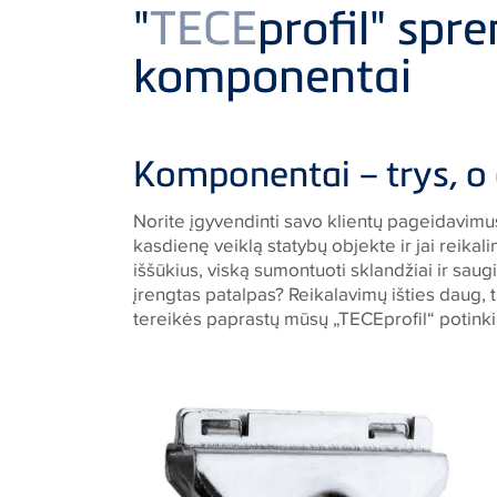
Product
"
TECE
profil" spr
komponentai
Komponentai – trys, o
Norite įgyvendinti savo klientų pageidavim
kasdienę veiklą statybų objekte ir jai reikal
iššūkius, viską sumontuoti sklandžiai ir saugia
įrengtas patalpas? Reikalavimų išties daug, t
tereikės paprastų mūsų „
TECE
profil“ poti