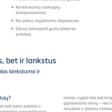
Konstrukcinių nuokrypių
kompensavimas
Itin platus reguliavimo diapazonas
Garsą izoliuojanti guma (atskiras
priedas)
, bet ir lankstus
las lankstumo ir
dvių?
sienas. Lygiai taip pat len
gipskartonio sienų – net i
i būti tokio aukščio ir
nesukels ir plačios monta
titinkančios paprasčiausias