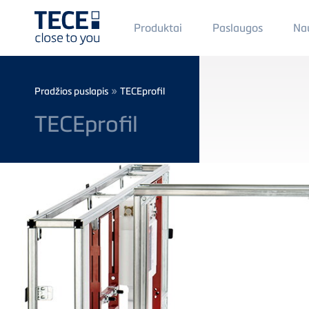
Main
Produktai
Paslaugos
Na
Menü
1
Skip to main content
Breadcrumb
»
Pradžios puslapis
TECEprofil
TECEprofil