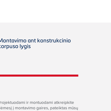
Montavimo ant konstrukcinio
korpuso lygis
Projektuodami ir montuodami atkreipkite
dėmesį į montavimo gaires, pateiktas mūsų