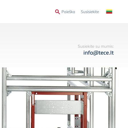
Secondary
Paieška
Susisiekite
Menu
Susiekite su mumis:
info@tece.lt