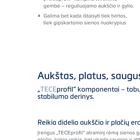
gembė – reguliuojamo aukščio ir gylio.
Galima bet kada ištaisyti tiek tvirtos,
tiek gipskartonio sienos nuokrypius
Aukštas, platus, saugus
„
TECE
profil“ komponentai – tobu
stabilumo derinys.
Reikia didelio aukščio ir plačių er
Įrengus „TECEprofil“ atraminį rėmą sienos gal
pločio, kokio reikia, bet visada saugios ir a