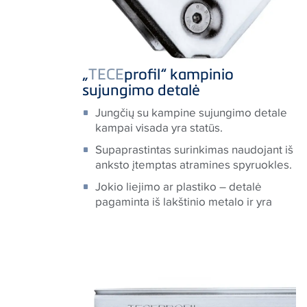
„
TECE
profil“ kampinio
sujungimo detalė
Jungčių su kampine sujungimo detale
kampai visada yra statūs.
Supaprastintas surinkimas naudojant iš
anksto įtemptas atramines spyruokles.
Jokio liejimo ar plastiko – detalė
pagaminta iš lakštinio metalo ir yra