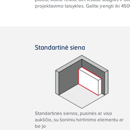
projektavimo taisykles. Galite įrengti iki 4
Standartinė siena
Standartinės sienos, pusinės ar viso
aukščio, su šoniniu tvirtinimo elementu ar
be jo