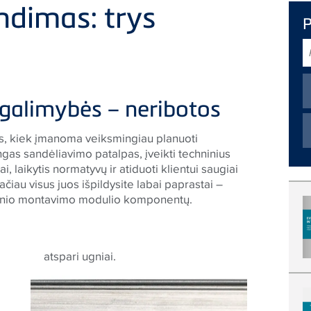
endimas: trys
P
 galimybės – neribotos
us, kiek įmanoma veiksmingiau planuoti
ingas sandėliavimo patalpas, įveikti techninius
i, laikytis normatyvų ir atiduoti klientui saugiai
ačiau visus juos išpildysite labai paprastai –
nkinio montavimo modulio komponentų.
atspari ugniai.