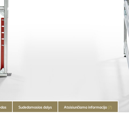
edas
Sudedamosios dalys
Atsisiunčiama informacija
(7)