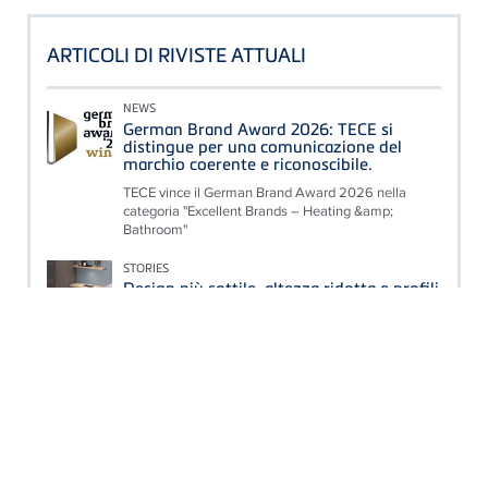
ARTICOLI DI RIVISTE ATTUALI
NEWS
German Brand Award 2026: TECE si
distingue per una comunicazione del
marchio coerente e riconoscibile.
TECE vince il German Brand Award 2026 nella
categoria "Excellent Brands – Heating &amp;
Bathroom"
STORIES
Design più sottile, altezza ridotta e profili
inclinati: le soluzioni per i vincoli di spazio
nella ristrutturazione del bagno.
Quando le esigenze dell'abitare moderno si
scontrano con le caratteristiche degli edifici esistenti,
sono necessarie soluzioni innovative e fuori...
Denis Gessler assume la direzione del
Corporate Marketing
Cambio al vertice nel Corporate Marketing di TECE: