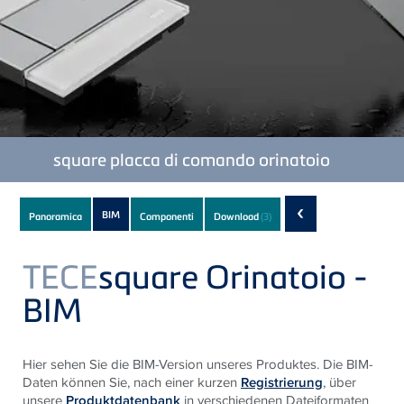
TECE
square placca di comando orinatoio
Subnavigation
‹
BIM
Panoramica
Componenti
Download
(3)
of
current
TECE
square Orinatoio -
Product
BIM
Hier sehen Sie die BIM-Version unseres Produktes. Die BIM-
Daten können Sie, nach einer kurzen
Registrierung
, über
unsere
Produktdatenbank
in verschiedenen Dateiformaten