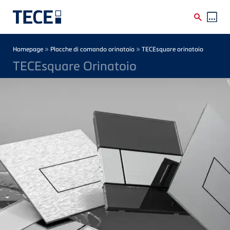
Skip to main content
Breadcrumb
»
»
Homepage
Placche di comando orinatoio
TECEsquare orinatoio
TECEsquare Orinatoio