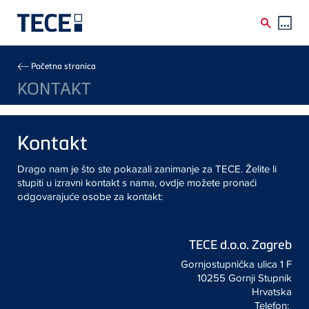
Skip to main content
Breadcrumb
Početna stranica
KONTAKT
Kontakt
Drago nam je što ste pokazali zanimanje za TECE. Želite li
stupiti u izravni kontakt s nama, ovdje možete pronaći
odgovarajuće osobe za kontakt:
TECE
d.o.o. Zagreb
Gornjostupnička ulica 1 F
10255 Gornji Stupnik
Hrvatska
Telefon: