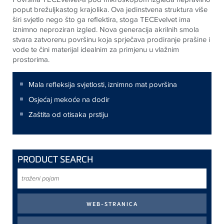
poput brežuljkastog krajolika. Ova jedinstvena struktura više
širi svjetlo nego što ga reflektira, stoga TECEvelvet ima
iznimno neproziran izgled. Nova generacija akrilnih smola
stvara zatvorenu površinu koja sprječava prodiranje prašine i
vode te čini materijal idealnim za primjenu u vlažnim
prostorima.
Mala refleksija svjetlosti, iznimno mat površina
Osjećaj mekoće na dodir
Zaštita od otisaka prstiju
PRODUCT SEARCH
traženi
pojam