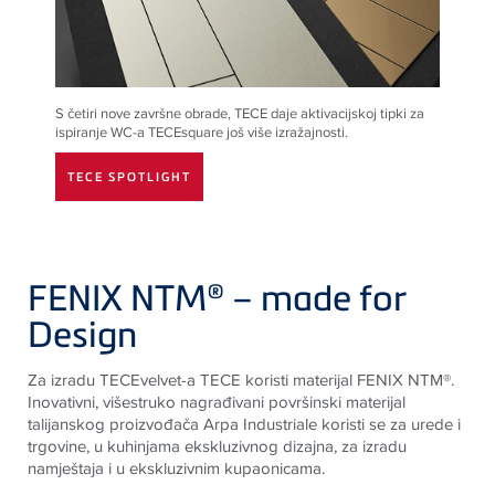
S četiri nove završne obrade,
TECE
daje aktivacijskoj tipki za
ispiranje WC-a
TECE
square još više izražajnosti.
TECE SPOTLIGHT
FENIX NTM® – made for
Design
Za izradu TECEvelvet-a TECE koristi materijal FENIX NTM®.
Inovativni, višestruko nagrađivani površinski materijal
talijanskog proizvođača Arpa Industriale koristi se za urede i
trgovine, u kuhinjama ekskluzivnog dizajna, za izradu
namještaja i u ekskluzivnim kupaonicama.