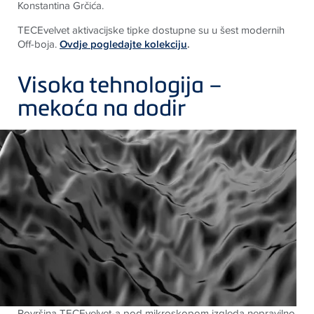
Konstantina Grčića.
TECE
velvet aktivacijske tipke dostupne su u šest modernih
Off-boja.
Ovdje pogledajte kolekciju
.
Visoka tehnologija –
mekoća na dodir
Površina TECEvelvet-a pod mikroskopom izgleda nepravilno