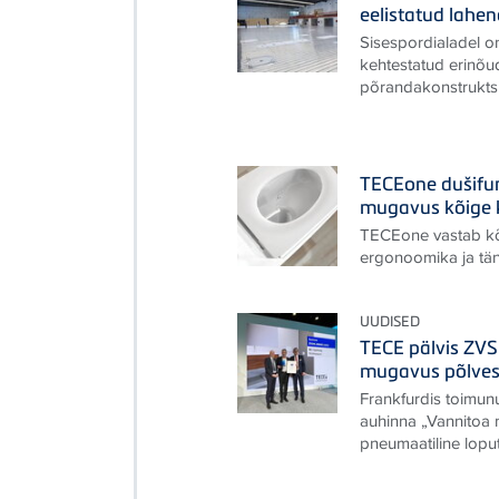
eelistatud lahe
Sisespordialadel on
kehtestatud erinõu
põrandakonstruktsi
TECEone dušifun
mugavus kõige 
TECEone vastab kõ
ergonoomika ja tä
UUDISED
TECE pälvis ZV
mugavus põlves
Frankfurdis toimu
auhinna „Vannitoa 
pneumaatiline lopu