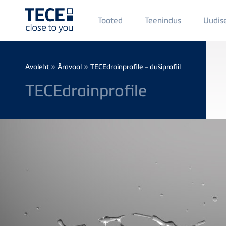
Main
Tooted
Teenindus
Uudis
Menü
1
Skip to main content
Breadcrumb
»
»
Avaleht
Äravool
TECEdrainprofile – dušiprofiil
TECEdrainprofile