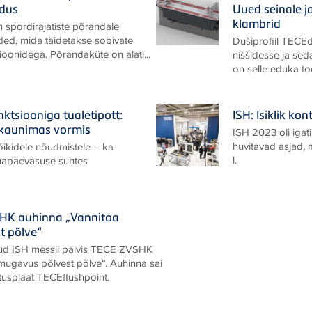
ndus
Uued seinale j
klambrid
 spordirajatiste põrandale
ded, mida täidetakse sobivate
Dušiprofiil TECEd
oonidega. Põrandaküte on alati...
niššidesse ja sed
on selle eduka too
ktsiooniga tualetipott:
ISH: Isiklik k
kaunimas vormis
ISH 2023 oli igati
huvitavad asjad,
ikidele nõudmistele – ka
l.
napäevasuse suhtes
SHK auhinna „Vannitoa
t põlve“
nud ISH messil pälvis TECE ZVSHK
mugavus põlvest põlve“. Auhinna sai
tusplaat TECEflushpoint.