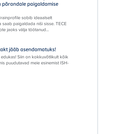
a põrandale paigaldamise
rainprofile sobib ideaalselt
a saab paigaldada niši sisse. TECE
te jaoks välja töötanud...
ontakt jääb asendamatuks!
 edukas! Siin on kokkuvõtlikult kõik
 mis puudutavad meie esinemist ISH-