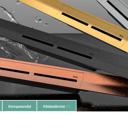
Komponendid
Allalaadimine
(7)