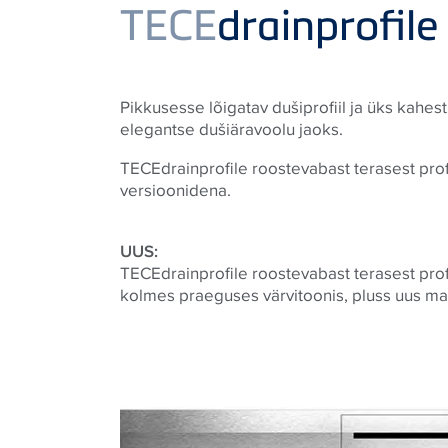
Product
TECE
drainprofil
Pikkusesse lõigatav dušiprofiil ja üks kahes
elegantse dušiäravoolu jaoks.
TECEdrainprofile roostevabast terasest profi
versioonidena.
UUS:
TECEdrainprofile roostevabast terasest prof
kolmes praeguses värvitoonis, pluss uus ma