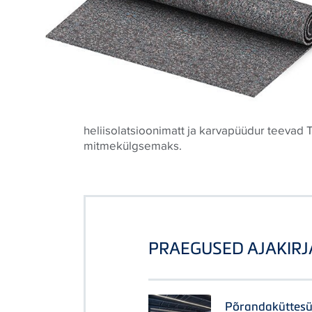
heliisolatsioonimatt ja karvapüüdur teevad
mitmekülgsemaks.
PRAEGUSED AJAKIRJ
Põrandaküttesü