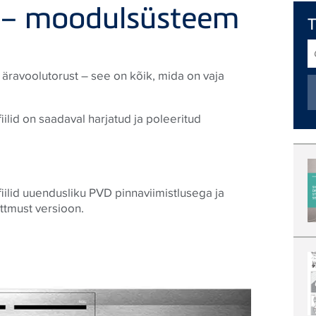
e – moodulsüsteem
O
t
t äravoolutorust – see on kõik, mida on vaja
ilid on saadaval harjatud ja poleeritud
iilid uuendusliku PVD pinnaviimistlusega ja
ttmust versioon.