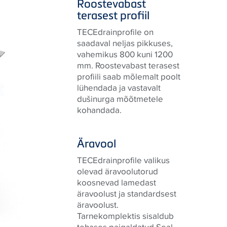
Roostevabast
terasest profiil
TECEdrainprofile on
saadaval neljas pikkuses,
vahemikus 800 kuni 1200
mm. Roostevabast terasest
profiili saab mõlemalt poolt
lühendada ja vastavalt
dušinurga mõõtmetele
kohandada.
Äravool
TECEdrainprofile valikus
olevad äravoolutorud
koosnevad lamedast
äravoolust ja standardsest
äravoolust.
Tarnekomplektis sisaldub