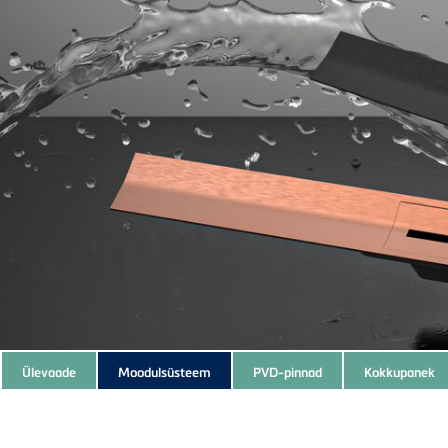
Subnavigation
Ülevaade
Moodulsüsteem
PVD-pinnad
Kokkupanek
of
current