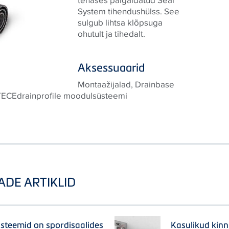
tehases paigaldatud Seal
System tihendushülss. See
sulgub lihtsa klõpsuga
ohutult ja tihedalt.
Aksessuaarid
Montaažijalad, Drainbase
 TECEdrainprofile moodulsüsteemi
ADE ARTIKLID
steemid on spordisaalides
Kasulikud kinn