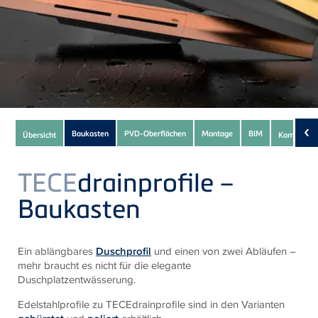
Subnavigation
‹
Baukasten
PVD-Oberflächen
Montage
BIM
Übersicht
Komponen
of
current
TECE
drainprofile –
Product
Baukasten
Ein ablängbares
Duschprofil
und einen von zwei Abläufen –
mehr braucht es nicht für die elegante
Duschplatzentwässerung.
Edelstahlprofile zu TECEdrainprofile sind in den Varianten