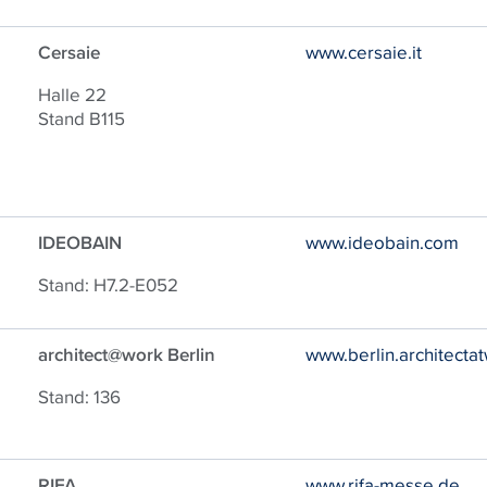
Cersaie
www.cersaie.it
Halle 22
Stand B115
IDEOBAIN
www.ideobain.com
Stand: H7.2-E052
architect@work Berlin
www.berlin.architecta
Stand: 136
RIFA
www.rifa-messe.de