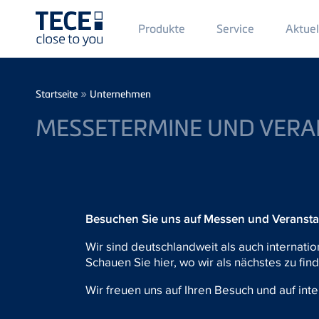
Main
Produkte
Service
Aktuel
Menü
1
Direkt zum Inhalt
Breadcrumb
»
Startseite
Unternehmen
MESSETERMINE UND VER
Besuchen Sie uns auf Messen und Veransta
Wir sind deutschlandweit als auch internatio
Schauen Sie hier, wo wir als nächstes zu find
Wir freuen uns auf Ihren Besuch und auf in