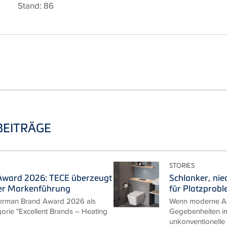
Stand: 86
BEITRÄGE
STORIES
ward 2026: TECE überzeugt
Schlanker, nie
er Markenführung
für Platzprob
erman Brand Award 2026 als
Wenn moderne An
gorie "Excellent Brands – Heating
Gegebenheiten im
unkonventionelle