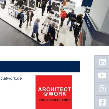
Floating
Sidebar
ectatwork.de