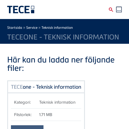
Skip to main content
Breadcrumb
»
»
Startsida
Service
Teknisk information
TECEONE - TEKNISK INFORMATION
Här kan du ladda ner följande
filer:
TECE
one - Teknisk information
Kategori:
Teknisk information
Filstorlek:
1.71 MB