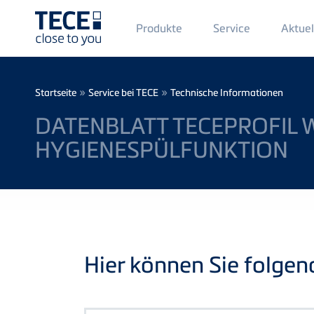
Main
Produkte
Service
Aktuel
Menü
1
Direkt zum Inhalt
Breadcrumb
»
»
Startseite
Service bei TECE
Technische Informationen
DATENBLATT TECEPROFIL 
HYGIENESPÜLFUNKTION
Hier können Sie folge