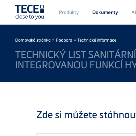
Main
Produkty
Ak
Dokumenty
Menü
1
Skip to main content
Breadcrumb
»
»
Domovská stránka
Podpora
Technické informace
TECHNICKÝ LIST SANITÁRN
INTEGROVANOU FUNKCÍ H
Zde si můžete stáhnout