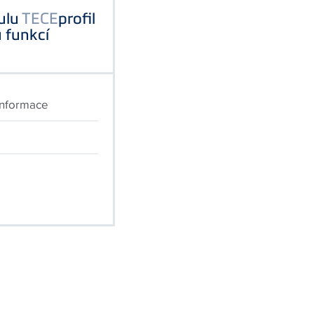
dulu
TECE
profil
 funkcí
informace