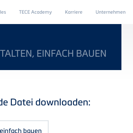
Main
les
TECE Academy
Karriere
Unternehmen
Menu
2
STALTEN, EINFACH BAUEN
nde Datei downloaden:
, einfach bauen