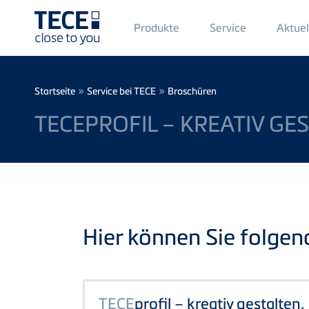
Main
Produkte
Service
Aktuel
Menü
1
Direkt zum Inhalt
Breadcrumb
»
»
Startseite
Service bei TECE
Broschüren
TECEPROFIL – KREATIV GE
Hier können Sie folge
TECE
profil – kreativ gestalten