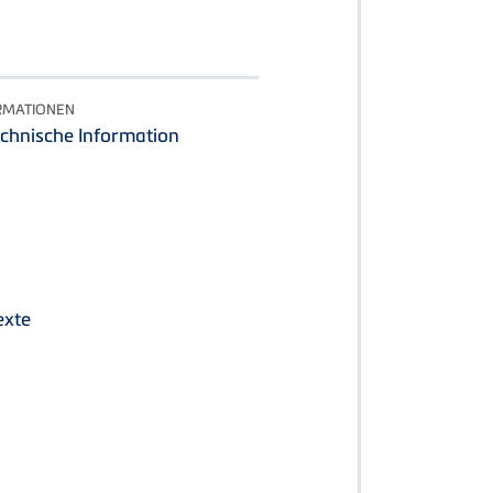
RMATIONEN
echnische Information
exte