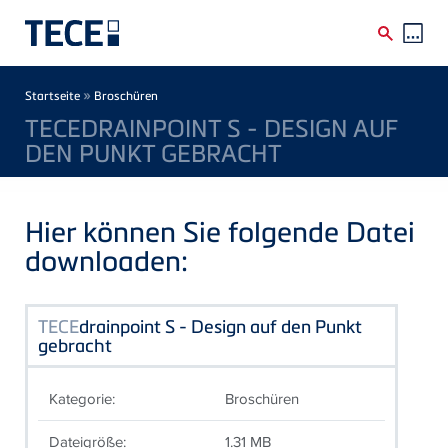
Direkt zum Inhalt
Breadcrumb
»
Startseite
Broschüren
TECEDRAINPOINT S - DESIGN AUF
DEN PUNKT GEBRACHT
Hier können Sie folgende Datei
downloaden:
TECE
drainpoint S - Design auf den Punkt
gebracht
Kategorie:
Broschüren
Dateigröße:
1.31 MB