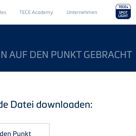
Main
les
TECE Academy
Unternehmen
Menu
2
IGN AUF DEN PUNKT GEBRACHT
nde Datei downloaden:
f den Punkt