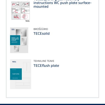
instructions WC push plate surface-
mounted
BROŠÜÜRID
TECEsolid
TEHNILINE TEAVE
TECEflush plate