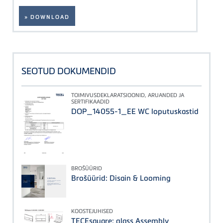
» DOWNLOAD
SEOTUD DOKUMENDID
TOIMIVUSDEKLARATSIOONID, ARUANDED JA
SERTIFIKAADID
DOP_14055-1_EE WC loputuskastid
BROŠÜÜRID
Brošüürid: Disain & Looming
KOOSTEJUHISED
TECEsquare: glass Assembly