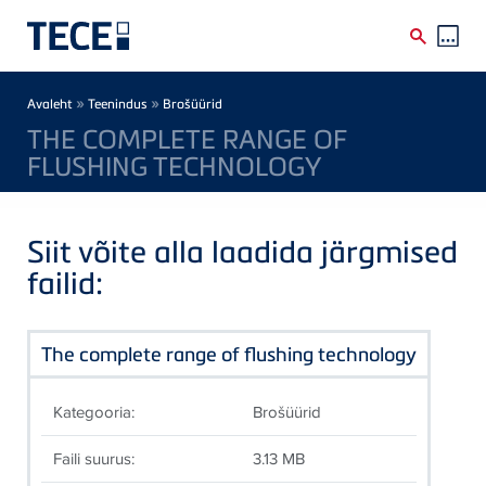
Skip to main content
Breadcrumb
»
»
Avaleht
Teenindus
Brošüürid
THE COMPLETE RANGE OF
FLUSHING TECHNOLOGY
Siit võite alla laadida järgmised
failid:
The complete range of flushing technology
Kategooria:
Brošüürid
Faili suurus:
3.13 MB