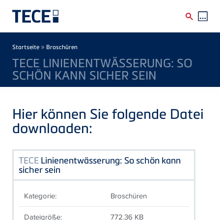
Direkt zum Inhalt
Breadcrumb
»
Startseite
Broschüren
TECE LINIENENTWÄSSERUNG: SO
SCHÖN KANN SICHER SEIN
Hier können Sie folgende Datei
downloaden:
TECE
Linienentwässerung: So schön kann
sicher sein
Kategorie:
Broschüren
Dateigröße:
772.36 KB