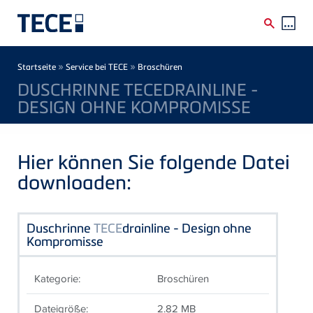
Direkt zum Inhalt
Breadcrumb
»
»
Startseite
Service bei TECE
Broschüren
DUSCHRINNE TECEDRAINLINE -
DESIGN OHNE KOMPROMISSE
Hier können Sie folgende Datei
downloaden:
Duschrinne
TECE
drainline - Design ohne
Kompromisse
Kategorie:
Broschüren
Dateigröße:
2.82 MB