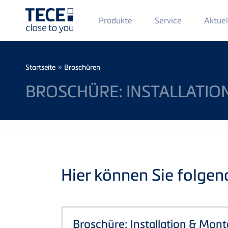
Main
Produkte
Service
Aktuel
Menü
1
Direkt zum Inhalt
Breadcrumb
»
Startseite
Broschüren
BROSCHÜRE: INSTALLATIO
Hier können Sie folge
Broschüre: Installation & Mon