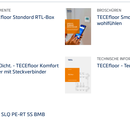
MENTE
BROSCHÜREN
Efloor Standard RTL-Box
TECEfloor Sma
wohlfühlen
TECHNISCHE INFO
 Dicht. - TECEfloor Komfort
TECEfloor - Te
er mit Steckverbinder
r SLQ PE-RT 5S BMB