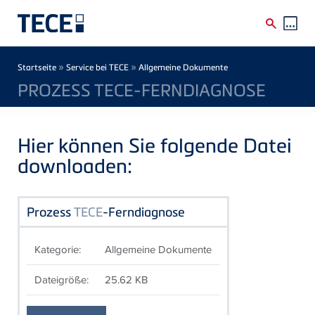
Direkt zum Inhalt
Breadcrumb
»
»
Startseite
Service bei TECE
Allgemeine Dokumente
PROZESS TECE-FERNDIAGNOSE
Hier können Sie folgende Datei
downloaden:
Prozess
TECE
-Ferndiagnose
Kategorie:
Allgemeine Dokumente
Dateigröße:
25.62 KB