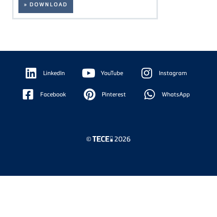
» DOWNLOAD
Floating
Sidebar
LinkedIn
YouTube
Instagram
Facebook
Pinterest
WhatsApp
©
2026