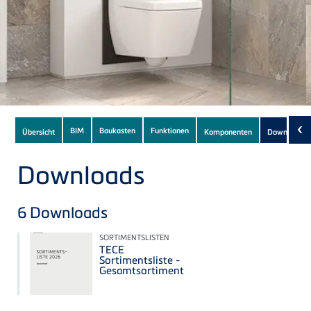
Subnavigation
‹
BIM
Baukasten
Funktionen
Übersicht
Komponenten
Downloads
(
of
current
Downloads
Product
6
Downloads
SORTIMENTSLISTEN
TECE
Sortimentsliste -
Gesamtsortiment