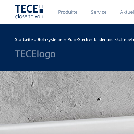
Main
Produkte
Service
Aktuel
Menü
1
Direkt zum Inhalt
Breadcrumb
»
»
Startseite
Rohrsysteme
Rohr-Steckverbinder und -Schiebeh
TECElogo