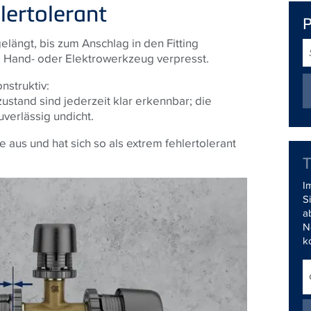
lertolerant
elängt, bis zum Anschlag in den Fitting
S
 Hand- oder Elektrowerkzeug verpresst.
nstruktiv:
ustand sind jederzeit klar erkennbar; die
uverlässig undicht.
us und hat sich so als extrem fehler­­tolerant
I
S
a
N
k