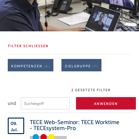
FILTER SCHLIESSEN
KOMPETENZEN
(6)
ZIELGRUPPE
(7)
2
GESETZTE FILTER
und
TECE Web-Seminar: TECE Worktime
09.
- TECEsystem-Pro
Jul.