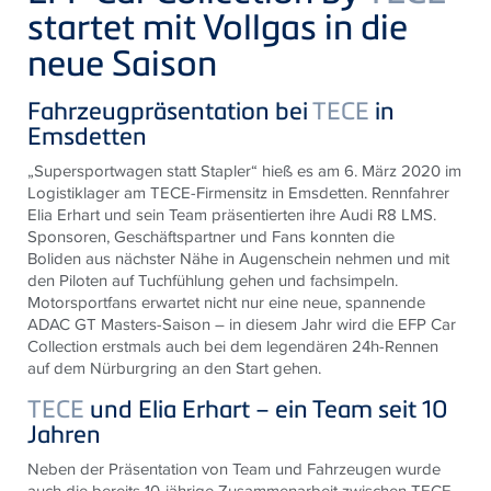
startet mit Vollgas in die
neue Saison
Fahrzeugpräsentation bei
TECE
in
Emsdetten
„Supersportwagen statt Stapler“ hieß es am 6. März 2020 im
Logistiklager am
TECE
-Firmensitz in Emsdetten. Rennfahrer
Elia Erhart und sein Team präsentierten ihre Audi R8 LMS.
Sponsoren, Geschäftspartner und Fans konnten die
Boliden
aus nächster Nähe in Augenschein nehmen und mit
den Piloten auf Tuchfühlung gehen und fachsimpeln.
Motorsportfans erwartet nicht nur eine neue, spannende
ADAC GT Masters-Saison – in diesem Jahr wird die EFP Car
Collection erstmals auch bei dem legendären 24h-Rennen
auf dem Nürburgring an den Start gehen.
TECE
und Elia Erhart – ein Team seit 10
Jahren
Neben der Präsentation von Team und Fahrzeugen wurde
auch die bereits 10-jährige Zusammenarbeit zwischen
TECE