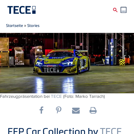
Breadcrumb
Direkt zum Inhalt
Startseite
»
Stories
Fahrzeugpräsentation bei
TECE
(Foto: Marko Tarrach)
EFP Car Collection by
TECE