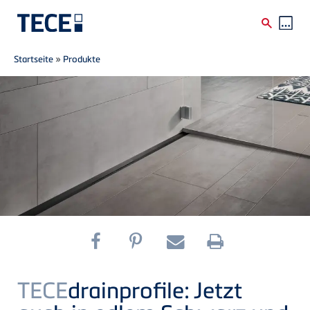
Breadcrumb
Direkt zum Inhalt
Startseite
»
Produkte
TECE
drainprofile: Jetzt