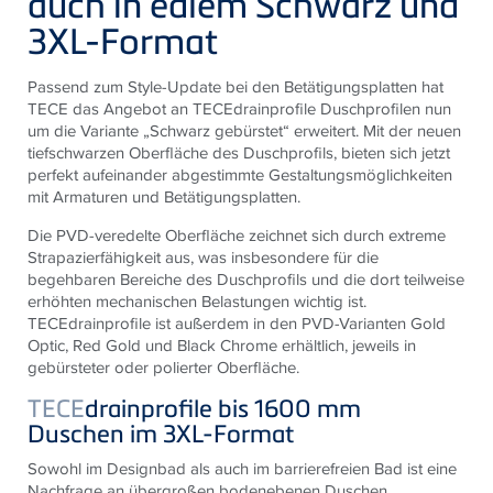
auch in edlem Schwarz und
3XL-Format
Passend zum Style-Update bei den Betätigungsplatten hat
TECE das Angebot an TECEdrainprofile Duschprofilen nun
um die Variante „Schwarz gebürstet“ erweitert. Mit der neuen
tiefschwarzen Oberfläche des Duschprofils, bieten sich jetzt
perfekt aufeinander abgestimmte Gestaltungsmöglichkeiten
mit Armaturen und Betätigungsplatten.
Die PVD-veredelte Oberfläche zeichnet sich durch extreme
Strapazierfähigkeit aus, was insbesondere für die
begehbaren Bereiche des Duschprofils und die dort teilweise
erhöhten mechanischen Belastungen wichtig ist.
TECEdrainprofile ist außerdem in den PVD-Varianten Gold
Optic, Red Gold und Black Chrome erhältlich, jeweils in
gebürsteter oder polierter Oberfläche.
TECE
drainprofile bis 1600 mm
Duschen im 3XL-Format
Sowohl im Designbad als auch im barrierefreien Bad ist eine
Nachfrage an übergroßen bodenebenen Duschen