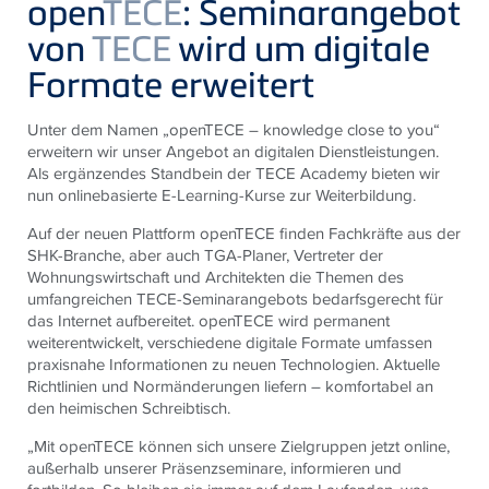
open
TECE
: Seminarangebot
von
TECE
wird um digitale
Formate erweitert
Unter dem Namen „open
TECE
– knowledge close to you“
erweitern wir unser Angebot an digitalen Dienstleistungen.
Als ergänzendes Standbein der
TECE
Academy bieten wir
nun onlinebasierte E-Learning-Kurse zur Weiterbildung.
Auf der neuen Plattform open
TECE
finden Fachkräfte aus der
SHK-Branche, aber auch TGA-Planer, Vertreter der
Wohnungswirtschaft und Architekten die Themen des
umfangreichen
TECE
-Seminarangebots bedarfsgerecht für
das Internet aufbereitet. open
TECE
wird permanent
weiterentwickelt, verschiedene digitale Formate umfassen
praxisnahe Informationen zu neuen Technologien. Aktuelle
Richtlinien und Normänderungen liefern – komfortabel an
den heimischen Schreibtisch.
„Mit open
TECE
können sich unsere Zielgruppen jetzt online,
außerhalb unserer Präsenzseminare, informieren und