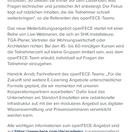
fortbilden. So bleiben sie immer auf dem Laufenden, was
Fragen technischer und juristischer Art anbelangt. Der Fokus
liegt auf nützlichen Inhalten, die die Teilnehmer schnell
weiterbringen“, so die Referenten des open
TECE
-Teams.
Das neue Weiterbildungsangebot open
TECE
startet mit einer
Reihe von Live-Webinaren, die sich an SHK-Installateure,
TGA-Planer, Vertreter der Wohnungswirtschaft oder
Architekten richten. Bei den 45- bis 60-minütigen Kursen wird
die Teilnehmerzahl auf kleine Gruppen limitiert sein, was dem
open
TECE
-Team erlaubt, individuell auf Fragen der
Teilnehmer einzugehen.
Hendrik Arndt, Fachreferent des open
TECE
-Teams: „Für die
Zukunft sind weitere E-Learning Angebote unterschiedlicher
Formate geplant, die wir momentan mit unseren
Kooperationspartnern ausarbeiten.“ Dafür baut das
Unternehmen am Standort Emsdetten eine redaktionelle
Infrastruktur auf, mit der ein modulares Angebot aus digitaler
Wissensvermittlung und Präsenzseminaren verwirklicht
werden kann.
Alle wichtigen Informationen zum openTECE-Angebot sind
auf
https://www.tece.com/de/academy
zusammengefasst.