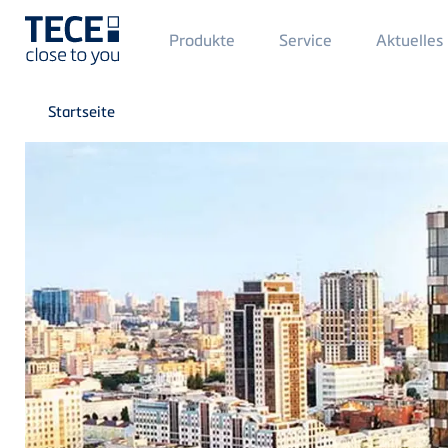
Main
Produkte
Service
Aktuelles
Menü
1
Direkt zum Inhalt
Breadcrumb
Startseite