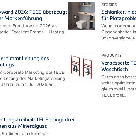
STORIES
ward 2026: TECE überzeugt
Schlanker, nie
er Markenführung
für Platzprob
erman Brand Award 2026 als
Wenn moderne An
gorie "Excellent Brands – Heating
Gegebenheiten im
unkonventionelle
PRODUKTE
bernimmt Leitung des
Verbesserte T
etings
Waschtisch
m Corporate Marketing bei TECE:
Gutes noch besse
ie Leitung der Marketingabteilung
weiter optimieren
Jahren zum 1. Juli 2026 an...
gleich zwei Upgra
TECEprofil...
ltungsfreiheit: TECE bringt drei
hen aus Mineralguss
n Sortiment um drei neue