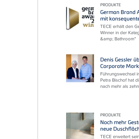
PRODUKTE
German Brand A
mit konsequent
TECE erhält den G
Winner in der Kate
&amp; Bathroom"
Denis Gessler ü
Corporate Mark
Führungswechsel i
Petra Bischof hat d
nach mehr als zehn 
PRODUKTE
Noch mehr Gesta
neue Duschfläc
TECE erweitert sei