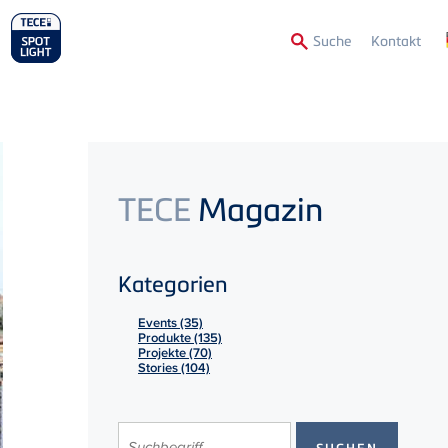
Secon
Suche
Kontakt
Menu
TECE
Magazin
Kategorien
Events (35)
Produkte (135)
Projekte (70)
Stories (104)