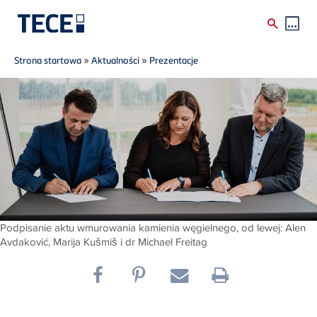
Breadcrumb
Skip to main content
Strona startowa
»
Aktualności
»
Prezentacje
Podpisanie aktu wmurowania kamienia węgielnego, od lewej: Alen
Avdaković, Marija Kušmiš i dr Michael Freitag