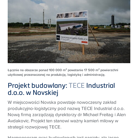
Łącznie na obszarze ponad 100 000 m² powstanie 17 500 m² powierzchni
użytkowej przeznaczonej na produkcję, logistykę i administrację.
Projekt budowlany:
TECE
Industrial
d.o.o. w Novskiej
W miejscowości Novska powstaje nowoczesny zakład
produkcyjno-logistyczny pod nazwą
TECE
Industrial d.o.o.
Nową firmą zarządzają dyrektorzy dr Michael Freitag i Alen
Avdakovic. Projekt ten stanowi ważny kamień milowy w
strategii rozwojowej
TECE
.
Harmonogram prac budowlanych jest napięty, ale jasno