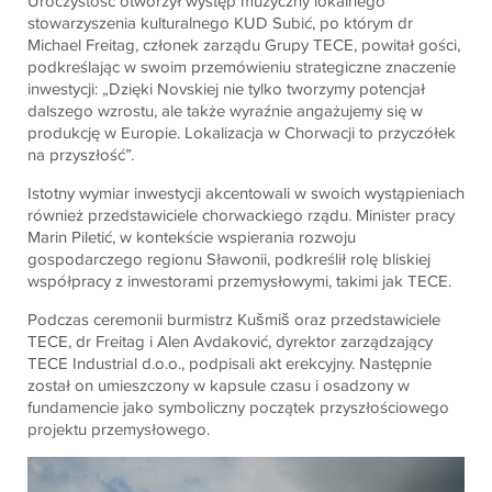
Uroczystość otworzył występ muzyczny lokalnego
stowarzyszenia kulturalnego KUD Subić, po którym dr
Michael Freitag, członek zarządu Grupy
TECE
, powitał gości,
podkreślając w swoim przemówieniu strategiczne znaczenie
inwestycji: „Dzięki Novskiej nie tylko tworzymy potencjał
dalszego wzrostu, ale także wyraźnie angażujemy się w
produkcję w Europie. Lokalizacja w Chorwacji to przyczółek
na przyszłość”.
Istotny wymiar inwestycji akcentowali w swoich wystąpieniach
również przedstawiciele chorwackiego rządu. Minister pracy
Marin Piletić, w kontekście wspierania rozwoju
gospodarczego regionu Sławonii, podkreślił rolę bliskiej
współpracy z inwestorami przemysłowymi, takimi jak
TECE
.
Podczas ceremonii burmistrz Kušmiš oraz przedstawiciele
TECE
, dr Freitag i Alen Avdaković, dyrektor zarządzający
TECE
Industrial d.o.o., podpisali akt erekcyjny. Następnie
został on umieszczony w kapsule czasu i osadzony w
fundamencie jako symboliczny początek przyszłościowego
projektu przemysłowego.