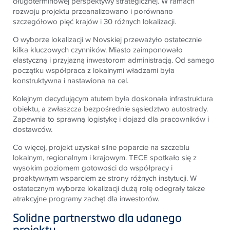
długoterminowej perspektywy strategicznej. W ramach
rozwoju projektu przeanalizowano i porównano
szczegółowo pięć krajów i 30 różnych lokalizacji.
O wyborze lokalizacji w Novskiej przeważyło ostatecznie
kilka kluczowych czynników. Miasto zaimponowało
elastyczną i przyjazną inwestorom administracją. Od samego
początku współpraca z lokalnymi władzami była
konstruktywna i nastawiona na cel.
Kolejnym decydującym atutem była doskonała infrastruktura
obiektu, a zwłaszcza bezpośrednie sąsiedztwo autostrady.
Zapewnia to sprawną logistykę i dojazd dla pracowników i
dostawców.
Co więcej, projekt uzyskał silne poparcie na szczeblu
lokalnym, regionalnym i krajowym.
TECE
spotkało się z
wysokim poziomem gotowości do współpracy i
proaktywnym wsparciem ze strony różnych instytucji. W
ostatecznym wyborze lokalizacji dużą rolę odegrały także
atrakcyjne programy zachęt dla inwestorów.
Solidne partnerstwo dla udanego
projektu