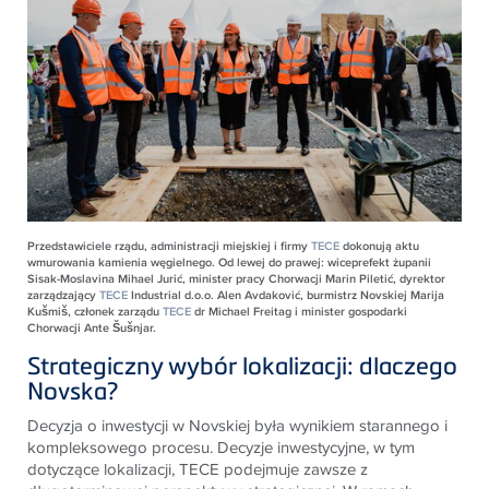
Przedstawiciele rządu, administracji miejskiej i firmy
TECE
dokonują aktu
wmurowania kamienia węgielnego. Od lewej do prawej: wiceprefekt żupanii
Sisak-Moslavina Mihael Jurić, minister pracy Chorwacji Marin Piletić, dyrektor
zarządzający
TECE
Industrial d.o.o. Alen Avdaković, burmistrz Novskiej Marija
Kušmiš, członek zarządu
TECE
dr Michael Freitag i minister gospodarki
Chorwacji Ante Šušnjar.
Strategiczny wybór lokalizacji: dlaczego
Novska?
Decyzja o inwestycji w Novskiej była wynikiem starannego i
kompleksowego procesu. Decyzje inwestycyjne, w tym
dotyczące lokalizacji,
TECE
podejmuje zawsze z