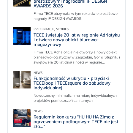
prestiżowymi nagrodami iF DESIGN
AWARDS 2026
Firma TECE otrzymała w tym roku dwie prestiżowe
nagrody iF DESIGN AWARDS.
PREZENTACJE, STORIES
TECE świętuje 20 lat w regionie Adriatyku
i otwiera nowy obiekt biurowo-
magazynowy
Firma TECE Adria oficjalnie otworzyła nowy obiekt
biznesowo-logistyczny w Zagrzebiu, Gornji Stupnik, i
świętowała 20 lat działalności w regionie...
NEWS
Funkcjonalność w ukryciu - przyciski
TECEloop i TECEsquare do zabudowy
indywidualnej
Nowoczesny minimalizm na miarę indywidualnych
projektów pomieszczeń sanitarnych
NEWS
Regulamin konkursu "HU HU HA Zima z
ogrzewaniem podłogowym TECE nie jest
zła..."