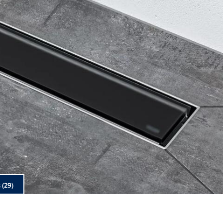
s
(29)