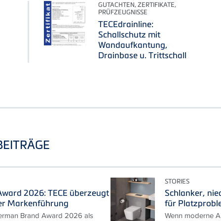
GUTACHTEN, ZERTIFIKATE,
PRÜFZEUGNISSE
TECEdrainline:
Schallschutz mit
Wandaufkantung,
Drainbase u. Trittschall
BEITRÄGE
STORIES
ward 2026: TECE überzeugt
Schlanker, nie
er Markenführung
für Platzprob
erman Brand Award 2026 als
Wenn moderne An