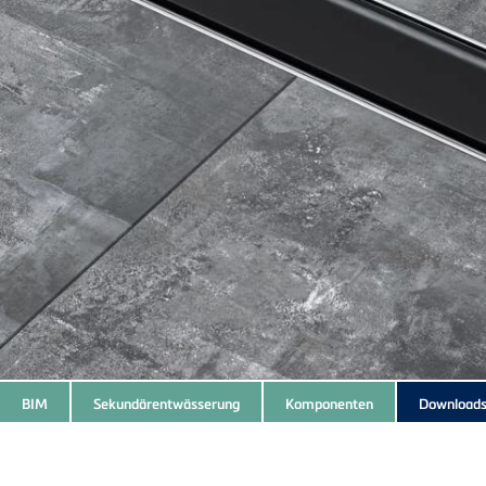
BIM
Sekundärentwässerung
Komponenten
Download