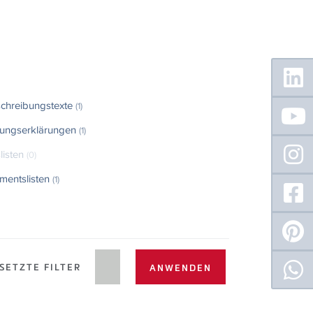
Floating
Sidebar
chreibungstexte
(1)
tungserklärungen
(1)
listen
(0)
imentslisten
(1)
SETZTE FILTER