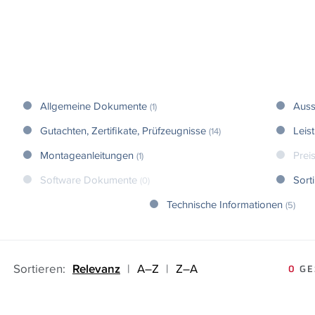
Allgemeine Dokumente
Auss
(1)
Gutachten, Zertifikate, Prüfzeugnisse
Leis
(14)
Montageanleitungen
Preis
(1)
Software Dokumente
Sort
(0)
Technische Informationen
(5)
Sortieren:
Relevanz
|
A–Z
|
Z–A
0
GE