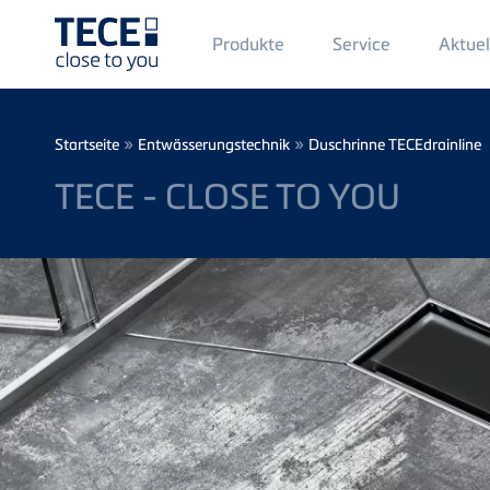
Main
Produkte
Service
Aktuel
Menü
1
Direkt zum Inhalt
Breadcrumb
»
»
Startseite
Entwässerungstechnik
Duschrinne TECEdrainline
TECE - CLOSE TO YOU