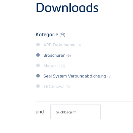
Product
Downloads
Kategorie
(9)
APP-Dokumente
(0)
Broschüren
(6)
Magazin
(0)
Seal System Verbundabdichtung
(3)
TECEnews
(0)
und