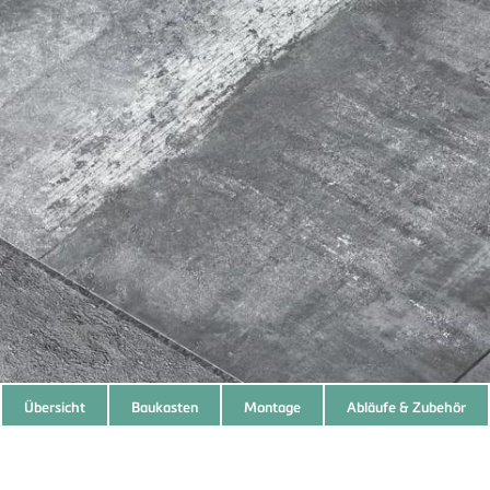
Subnavigation
Übersicht
Baukasten
Montage
Abläufe & Zubehör
of
current