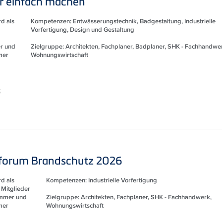
r einfach machen
d als
Kompetenzen: Entwässerungstechnik, Badgestaltung, Industrielle
Vorfertigung, Design und Gestaltung
r und
Zielgruppe: Architekten, Fachplaner, Badplaner, SHK - Fachhandwe
mer
Wohnungswirtschaft
S
forum Brandschutz 2026
d als
Kompetenzen: Industrielle Vorfertigung
 Mitglieder
ammer und
Zielgruppe: Architekten, Fachplaner, SHK - Fachhandwerk,
mer
Wohnungswirtschaft