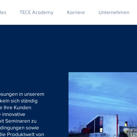
Main
les
TECE Academy
Karriere
Unternehmen
Menu
2
slösungen in unserem
keln sich ständig
ie Ihre Kunden
 innovative
mit Seminaren zu
edingungen sowie
die Produktwelt von