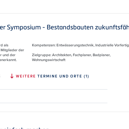
er Symposium - Bestandsbauten zukunftsfäh
d als
Kompetenzen: Entwässerungstechnik, Industrielle Vorferti
 Mitglieder der
r und der
Zielgruppe: Architekten, Fachplaner, Badplaner,
anerkannt.
Wohnungswirtschaft
S
WEITERE
TERMINE UND ORTE (1)