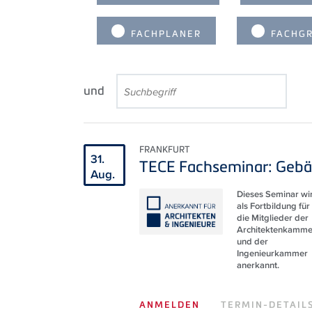
FACHPLANER
FACHGR
und
FRANKFURT
31.
TECE Fachseminar: Gebä
Aug.
Dieses Seminar wi
als Fortbildung für
die Mitglieder der
Architektenkamme
und der
Ingenieurkammer
anerkannt.
ANMELDEN
TERMIN-DETAIL