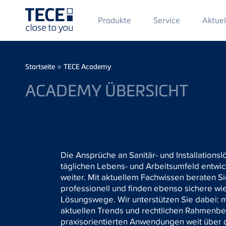
Main
Produkte
Service
Aktuel
Menü
1
Direkt zum Inhalt
Breadcrumb
»
Startseite
TECE Academy
ACADEMY ÜBERSICHT
Die Ansprüche an Sanitär- und Installation
täglichen Lebens- und Arbeitsumfeld entwic
weiter. Mit aktuellem Fachwissen beraten S
professionell und finden ebenso sichere wie
Lösungswege. Wir unterstützen Sie dabei: 
aktuellen Trends und rechtlichen Rahmenb
praxisorientierten Anwendungen weit über 