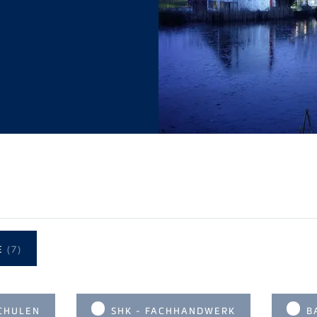
E
(7)
CHULEN
SHK - FACHHANDWERK
B