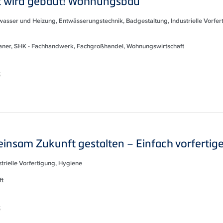
t wird gebaut! Wohnungsbau
kwasser und Heizung, Entwässerungstechnik, Badgestaltung, Industrielle Vorfer
planer, SHK - Fachhandwerk, Fachgroßhandel, Wohnungswirtschaft
S
nsam Zukunft gestalten – Einfach vorfertige
rielle Vorfertigung, Hygiene
ft
S