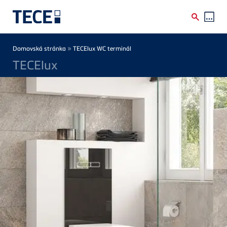
Skip to main content
Breadcrumb
»
Domovská stránka
TECElux WC terminál
TECElux