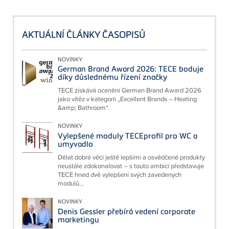
AKTUÁLNÍ ČLÁNKY ČASOPISŮ
NOVINKY
German Brand Award 2026: TECE boduje
díky důslednému řízení značky
TECE získává ocenění German Brand Award 2026
jako vítěz v kategorii „Excellent Brands – Heating
&amp; Bathroom“.
NOVINKY
Vylepšené moduly TECEprofil pro WC a
umyvadlo
Dělat dobré věci ještě lepšími a osvědčené produkty
neustále zdokonalovat – s touto ambicí představuje
TECE hned dvě vylepšení svých zavedených
modulů...
NOVINKY
Denis Gessler přebírá vedení corporate
marketingu