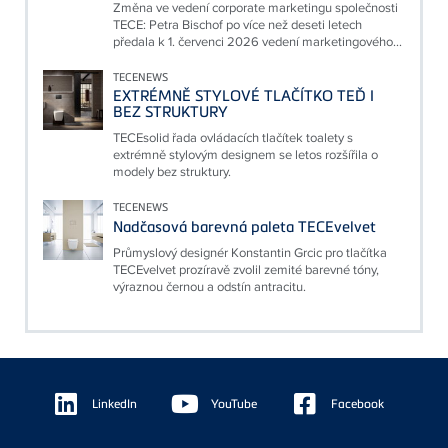
Změna ve vedení corporate marketingu společnosti
TECE: Petra Bischof po více než deseti letech
předala k 1. červenci 2026 vedení marketingového...
TECENEWS
EXTRÉMNĚ STYLOVÉ TLAČÍTKO TEĎ I
BEZ STRUKTURY
TECEsolid řada ovládacích tlačítek toalety s
extrémně stylovým designem se letos rozšířila o
modely bez struktury.
TECENEWS
Nadčasová barevná paleta TECEvelvet
Průmyslový designér Konstantin Grcic pro tlačítka
TECEvelvet prozíravě zvolil zemité barevné tóny,
výraznou černou a odstín antracitu.
Floating
Sidebar
LinkedIn
YouTube
Facebook