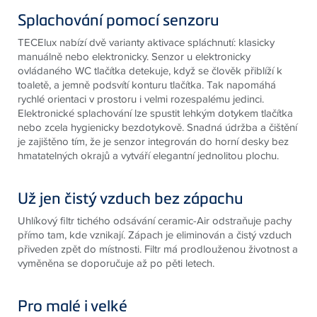
Splachování pomocí senzoru
TECElux nabízí dvě varianty aktivace spláchnutí: klasicky
manuálně nebo elektronicky. Senzor u elektronicky
ovládaného WC tlačítka detekuje, když se člověk přiblíží k
toaletě, a jemně podsvítí konturu tlačítka. Tak napomáhá
rychlé orientaci v prostoru i velmi rozespalému jedinci.
Elektronické splachování lze spustit lehkým dotykem tlačítka
nebo zcela hygienicky bezdotykově. Snadná údržba a čištění
je zajištěno tím, že je senzor integrován do horní desky bez
hmatatelných okrajů a vytváří elegantní jednolitou plochu.
Už jen čistý vzduch bez zápachu
Uhlíkový filtr tichého odsávání ceramic-Air odstraňuje pachy
přímo tam, kde vznikají. Zápach je eliminován a čistý vzduch
přiveden zpět do místnosti. Filtr má prodlouženou životnost a
vyměněna se doporučuje až po pěti letech.
Pro malé i velké