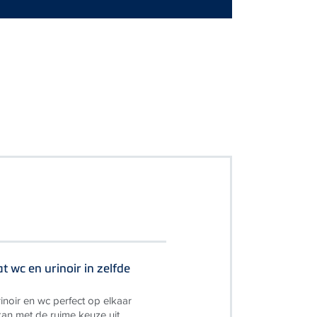
t wc en urinoir in zelfde
inoir en wc perfect op elkaar
an met de ruime keuze uit