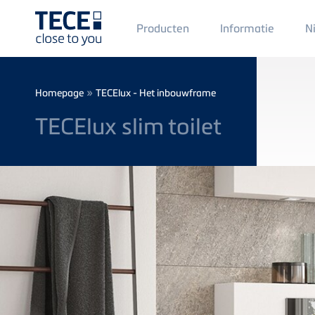
Main
Producten
Informatie
N
Menü
1
Skip to main content
Breadcrumb
»
Homepage
TECElux - Het inbouwframe
TECElux slim toilet