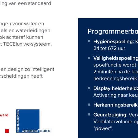
ting van een standaard
tingen voor water en
Programmeerbar
bels en waterleidingen
ok achteraf kunnen
Hygiënespoeling:
K
t TECElux wc-systeem.
24 tot 672 uur
Veiligheidsspoeling
spoelfunctie wordt
n design zo intelligent
2 minuten na de laa
rscheidingen heeft
herkenningsbereik 
Display helderheid
Activering naar keu
Herkenningsbereik
Geurafzuiging:
Ver
Ventilatorvolume op 
"power".