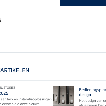
TARTIKELEN
, STORIES
Bedieningsplaa
 2025
design
sanitair- en installatieoplossingen
Het design van ur
e eersten die onze nieuwe
afstemmen? Dat k