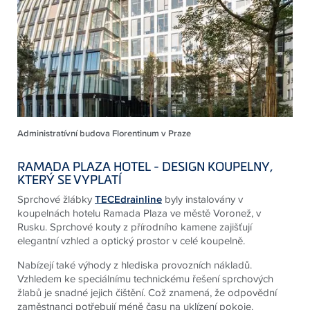
Administratívní budova Florentinum v Praze
RAMADA PLAZA HOTEL - DESIGN KOUPELNY,
KTERÝ SE VYPLATÍ
Sprchové žlábky
TECEdrainline
byly instalovány v
koupelnách hotelu Ramada Plaza ve městě Voronež, v
Rusku. Sprchové kouty z přírodního kamene zajišťují
elegantní vzhled a optický prostor v celé koupelně.
Nabízejí také výhody z hlediska provozních nákladů.
Vzhledem ke speciálnímu technickému řešení sprchových
žlabů je snadné jejich čištění. Což znamená, že odpovědní
zaměstnanci potřebují méně času na uklízení pokoje.