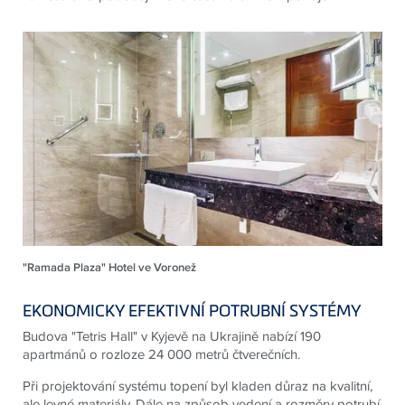
"Ramada Plaza" Hotel ve Voronež
EKONOMICKY EFEKTIVNÍ POTRUBNÍ SYSTÉMY
Budova "Tetris Hall" v Kyjevě na Ukrajině nabízí 190
apartmánů o rozloze 24 000 metrů čtverečních.
Při projektování systému topení byl kladen důraz na kvalitní,
ale levné materiály. Dále na způsob vedení a rozměry potrubí.