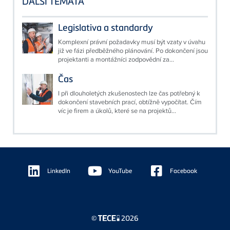
DALŠÍ TÉMATA
Legislativa a standardy
Komplexní právní požadavky musí být vzaty v úvahu
již ve fázi předběžného plánování. Po dokončení jsou
projektanti a montážníci zodpovědní za...
Čas
I při dlouholetých zkušenostech lze čas potřebný k
dokončení stavebních prací, obtížně vypočítat. Čím
víc je firem a úkolů, které se na projektů...
Floating
Sidebar
LinkedIn
YouTube
Facebook
©
2026