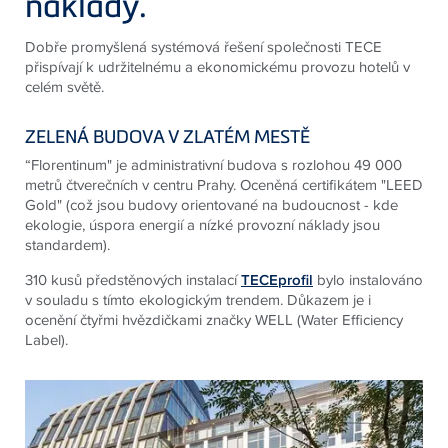
náklady.
Dobře promyšlená systémová řešení společnosti TECE
přispívají k udržitelnému a ekonomickému provozu hotelů v
celém světě.
ZELENÁ BUDOVA V ZLATÉM MESTĚ
“Florentinum" je administrativní budova s ​​rozlohou 49 000
metrů čtverečních v centru Prahy. Oceněná certifikátem "LEED
Gold" (což jsou budovy orientované na budoucnost - kde
ekologie, úspora energií a nízké provozní náklady jsou
standardem).
310 kusů předstěnových instalací
TECEprofil
bylo instalováno
v souladu s tímto ekologickým trendem. Důkazem je i
ocenění čtyřmi hvězdičkami značky WELL (Water Efficiency
Label).