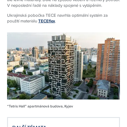
V neposlední řadě na náklady spojené s vytápěním.
Ukrajinská pobočka TECE navrhla optimální systém za
použití materiálu
TECEflex
.
“Tetris Hall” apartmánová budova, Kyjev