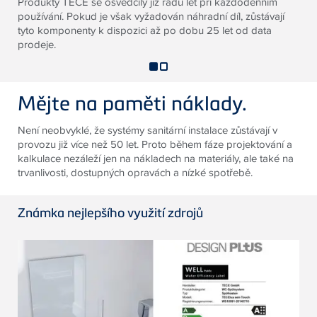
Produkty TECE se osvědčily již řadu let při každodenním
používání. Pokud je však vyžadován náhradní díl, zůstávají
tyto komponenty k dispozici až po dobu 25 let od data
prodeje.
Mějte na paměti náklady.
Není neobvyklé, že systémy sanitární instalace zůstávají v
provozu již více než 50 let. Proto během fáze projektování a
kalkulace nezáleží jen na nákladech na materiály, ale také na
trvanlivosti, dostupných opravách a nízké spotřebě.
Známka nejlepšího využití zdrojů