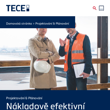
Skip to main content
Breadcrumb
»
Domovská stránka
Projektování & Plánování
Projektování & Plánování
Nákladově efektivní