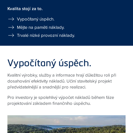
Kvalita stojí za to.
Vypočítaný úspěch.
Mějte na paměti náklady.
Trvalé nízké provozní náklady.
Vypočítaný úspěch.
Kvalitní výrobky, služby a informace hrají důležitou roli při
dosahování efektivity nákladů. Učiní stavitelský projekt
předvídatelnější a snadnější pro realizaci.
Pro investory je spolehlivý výpočet nákladů během fáze
projektování základem finančního úspěchu.