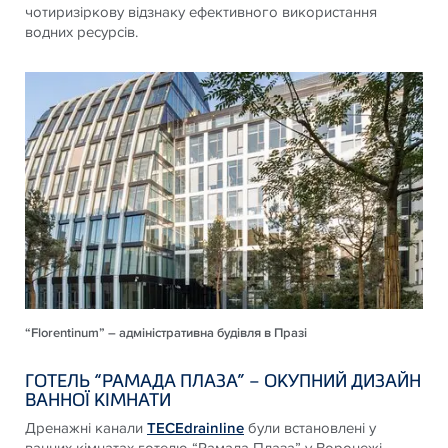
чотиризіркову відзнаку ефективного використання
водних ресурсів.
“Florentinum” – адміністративна будівля в Празі
ГОТЕЛЬ “РАМАДА ПЛАЗА” – ОКУПНИЙ ДИЗАЙН
ВАННОЇ КІМНАТИ
Дренажні канали
TECEdrainline
були встановлені у
ванних кімнатах готелю “Рамада Плаза” у Воронежі,