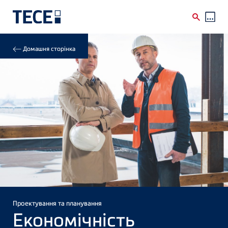
Skip to main content
Breadcrumb
Домашня сторінка
Проектування та планування
Економічність