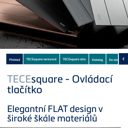
Subnavigation
‹
TECEsquare nerezové
TECEsquare sklo
Přehled
Katalog
Ke stažení
(3)
of
current
TECE
square - Ovládací
Product
tlačítko
Elegantní FLAT design v
široké škále materiálů