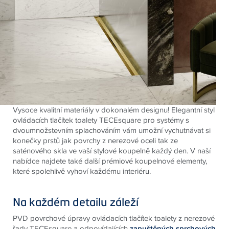
Vysoce kvalitní materiály v dokonalém designu! Elegantní styl
ovládacích tlačítek toalety TECEsquare pro systémy s
dvoumnožstevním splachováním vám umožní vychutnávat si
konečky prstů jak povrchy z nerezové oceli tak ze
saténového skla ve vaší stylové koupelně každý den. V naší
nabídce najdete také další prémiové koupelnové elementy,
které spolehlivě vyhoví každému interiéru.
Na každém detailu záleží
PVD povrchové úpravy ovládacích tlačítek toalety z nerezové
řady TECEsquare a odpovídajících
zapuštěných sprchových