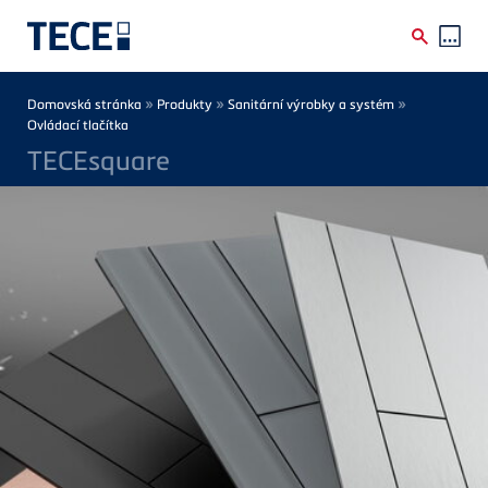
Skip to main content
Breadcrumb
»
»
»
Domovská stránka
Produkty
Sanitární výrobky a systém
Ovládací tlačítka
TECEsquare