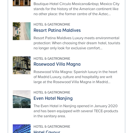
Boutique-Hotel Círculo Mexicano&nbsp; Mexico City
stands for the history of the American continent like
no other place: the former centre of the Aztec...
HOTEL & GASTRONOMIE
Resort Patina Maldives
Resort Patina Maldives Luxury meets environmental
protection: When choosing their dream hotel, tourists
no longer only look for exclusive comfort...
HOTEL & GASTRONOMIE
Rosewood Villa Magna
Rosewood Villa Magna: Spanish luxury in the heart
of Madrid Luxury, culture and hospitality are writ
large at the Rosewood Villa Magna in Madrid...
HOTEL & GASTRONOMIE
Even Hotel Nanjing
The Even Hotel in Nanjing opened in January 2020
and has been equipped with several TECE-products
in the sanitary area.
HOTEL & GASTRONOMIE
Hotel Cavour