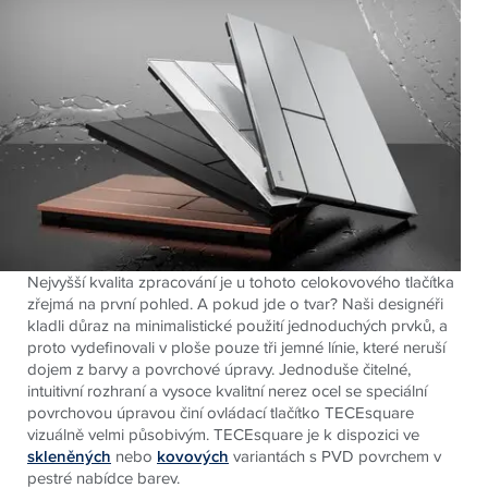
Nejvyšší kvalita zpracování je u tohoto celokovového tlačítka
zřejmá na první pohled. A pokud jde o tvar?
Naši designéři
kladli důraz na minimalistické použití jednoduchých prvků, a
proto vydefinovali v ploše pouze tři jemné línie, které neruší
dojem z barvy a povrchové úpravy. Jednoduše čitelné,
intuitivní rozhraní
a vysoce kvalitní nerez ocel se speciální
povrchovou úpravou činí ovládací tlačítko
TECE
square
vizuálně velmi působivým.
TECE
square je k dispozici ve
skleněných
nebo
kovových
variantách s PVD povrchem v
pestré nabídce barev.