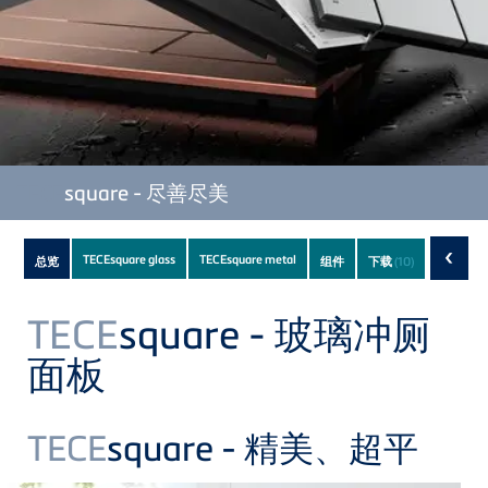
TECE
square - 尽善尽美
Subnavigation
‹
TECEsquare glass
TECEsquare metal
总览
组件
下载
(10)
of
current
TECE
square - 玻璃冲厕
Product
面板
TECE
square - 精美、超平