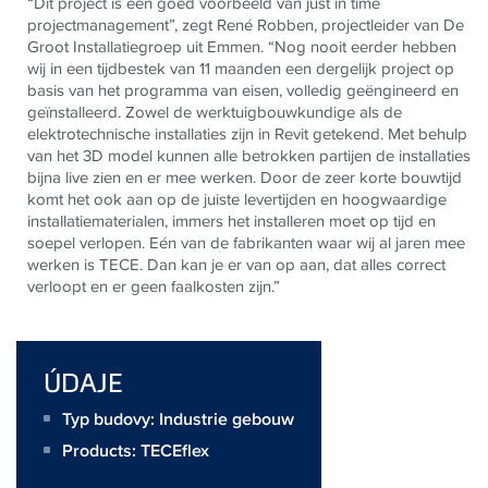
“Dit project is een goed voorbeeld van just in time
projectmanagement”, zegt René Robben, projectleider van De
Groot Installatiegroep uit Emmen. “Nog nooit eerder hebben
wij in een tijdbestek van 11 maanden een dergelijk project op
basis van het programma van eisen, volledig geëngineerd en
geïnstalleerd. Zowel de
werktuigbouwkundige als de
elektrotechnische installaties zijn
in Revit getekend. Met behulp
van het 3D model kunnen alle betrokken partijen de installaties
bijna live zien en er mee werken. Door de zeer korte bouwtijd
komt het ook aan op de juiste levertijden en hoogwaardige
installatiematerialen, immers het installeren moet op tijd en
soepel verlopen. Eén van de fabrikanten waar wij al jaren mee
werken is
TECE
. Dan kan je er van op aan, dat alles correct
verloopt en er geen faalkosten zijn.”
ÚDAJE
Typ budovy: Industrie gebouw
Products:
TECEflex