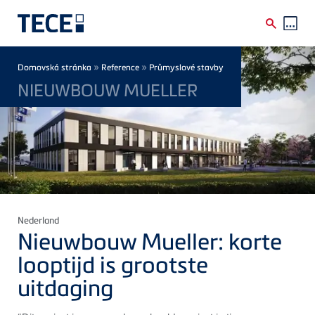
Skip to main content
Breadcrumb
»
»
Domovská stránka
Reference
Průmyslové stavby
NIEUWBOUW MUELLER
Nederland
Nieuwbouw Mueller: korte
looptijd is grootste
uitdaging