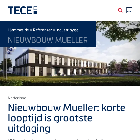
Skip to main content
Breadcrumb
»
»
Hjemmeside
Referanser
Industribygg
NIEUWBOUW MUELLER
Nederland
Nieuwbouw Mueller: korte
looptijd is grootste
uitdaging