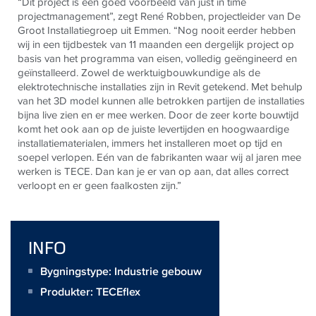
“Dit project is een goed voorbeeld van just in time
projectmanagement”, zegt René Robben, projectleider van De
Groot Installatiegroep uit Emmen. “Nog nooit eerder hebben
wij in een tijdbestek van 11 maanden een dergelijk project op
basis van het programma van eisen, volledig geëngineerd en
geïnstalleerd. Zowel de
werktuigbouwkundige als de
elektrotechnische installaties zijn
in Revit getekend. Met behulp
van het 3D model kunnen alle betrokken partijen de installaties
bijna live zien en er mee werken. Door de zeer korte bouwtijd
komt het ook aan op de juiste levertijden en hoogwaardige
installatiematerialen, immers het installeren moet op tijd en
soepel verlopen. Eén van de fabrikanten waar wij al jaren mee
werken is
TECE
. Dan kan je er van op aan, dat alles correct
verloopt en er geen faalkosten zijn.”
INFO
Bygningstype: Industrie gebouw
Produkter:
TECEflex