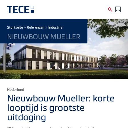
Direkt zum Inhalt
Breadcrumb
»
»
Startseite
Referenzen
Industrie
NIEUWBOUW MUELLER
Nederland
Nieuwbouw Mueller: korte
looptijd is grootste
uitdaging