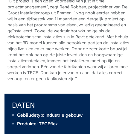
“Dit project is een goed voorbeeld van just in time
projectmanagement”, zegt René Robben, projectleider van De
Groot Installatiegroep uit Emmen. “Nog nooit eerder hebben
wij in een tijdbestek van 11 maanden een dergelijk project op
basis van het programma van eisen, volledig geëngineerd en
geïnstalleerd. Zowel de
werktuigbouwkundige als de
elektrotechnische installaties zijn
in Revit getekend. Met behulp
van het 3D model kunnen alle betrokken partijen de installaties
bijna live zien en er mee werken. Door de zeer korte bouwtijd
komt het ook aan op de juiste levertijden en hoogwaardige
installatiematerialen, immers het installeren moet op tijd en
soepel verlopen. Eén van de fabrikanten waar wij al jaren mee
werken is
TECE
. Dan kan je er van op aan, dat alles correct
verloopt en er geen faalkosten zijn.”
DATEN
Gebäudetyp: Industrie gebouw
Produkte:
TECEflex