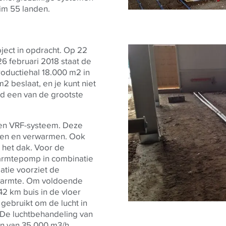
im 55 landen.
oject in opdracht. Op 22
26 februari 2018 staat de
roductiehal 18.000 m2 in
 beslaat, en je kunt niet
jd een van de grootste
een VRF-systeem. Deze
en en verwarmen. Ook
het dak. Voor de
warmtepomp in combinatie
atie voorziet de
warmte. Om voldoende
42 km buis in de vloer
ebruikt om de lucht in
. De luchtbehandeling van
en van 35.000 m3/h,