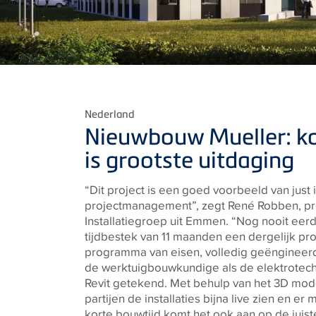
Nederland
Nieuwbouw Mueller: ko
is grootste uitdaging
“Dit project is een goed voorbeeld van just 
projectmanagement”, zegt René Robben, pro
Installatiegroep uit Emmen. “Nog nooit eer
tijdbestek van 11 maanden een dergelijk pro
programma van eisen, volledig geëngineerd
de
werktuigbouwkundige als de elektrotechni
Revit getekend. Met behulp van het 3D mod
partijen de installaties bijna live zien en 
korte bouwtijd komt het ook aan op de juist