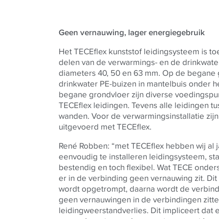
Geen vernauwing, lager energiegebruik
Het
TECE
flex kunststof leidingsysteem is 
delen van de verwarmings- en de drinkwateri
diameters 40, 50 en 63 mm. Op de begane g
drinkwater PE-buizen in mantelbuis onder h
begane grondvloer zijn diverse voedingspu
TECE
flex leidingen. Tevens alle leidingen t
wanden. Voor de verwarmingsinstallatie zijn
uitgevoerd met
TECE
flex.
René Robben: “met
TECE
flex hebben wij al 
eenvoudig te installeren leidingsysteem, st
bestendig en toch flexibel. Wat
TECE
onders
er in de verbinding geen vernauwing zit. Di
wordt opgetrompt, daarna wordt de verbind
geen vernauwingen in de verbindingen zitten
leidingweerstandverlies. Dit impliceert dat 