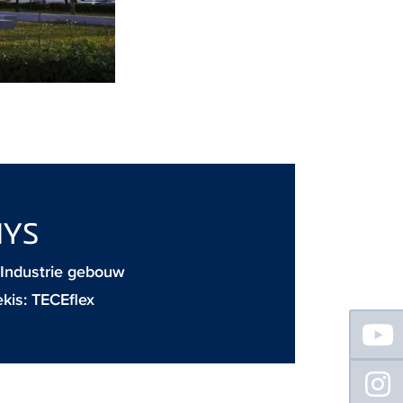
YS
: Industrie gebouw
ekis:
TECEflex
Floating
Sidebar