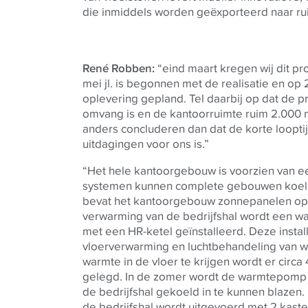
die inmiddels worden geëxporteerd naar ru
René
Robben:
“eind maart kregen wij dit pr
mei jl. is begonnen met de realisatie en op 
oplevering gepland. Tel daarbij op dat de p
omvang is en de kantoorruimte ruim 2.000 m2
anders concluderen dan dat de korte loopti
uitdagingen voor ons is.”
“Het hele kantoorgebouw is voorzien van 
systemen kunnen complete gebouwen koel
bevat het kantoorgebouw zonnepanelen op 
verwarming van de bedrijfshal wordt een 
met een HR-ketel geïnstalleerd. Deze install
vloerverwarming en luchtbehandeling van 
warmte in de vloer te krijgen wordt er circa 
gelegd. In de zomer wordt de warmtepomp g
de bedrijfshal gekoeld in te kunnen blazen
de bedrijfshal wordt uitgevoerd met 2 kast