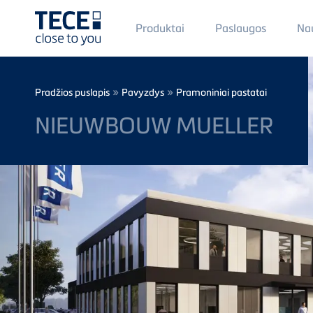
Main
Produktai
Paslaugos
Na
Menü
1
Skip to main content
Breadcrumb
»
»
Pradžios puslapis
Pavyzdys
Pramoniniai pastatai
NIEUWBOUW MUELLER