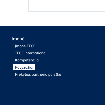
Įmonė
Įmonė TECE
TECE International
Kompetencija
Pavyzdžiai
Prekybos partnerio paieška