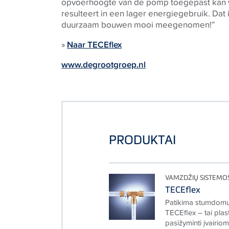
opvoerhoogte van de pomp toegepast kan 
resulteert in een lager energiegebruik. Dat 
duurzaam bouwen mooi meegenomen!”
»
Naar TECEflex
www.degrootgroep.nl
PRODUKTAI
VAMZDŽIŲ SISTEMO
TECEflex
Patikima stumdomų
TECEflex – tai pla
pasižyminti įvairio