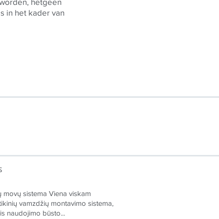
worden, hetgeen
is in het kader van
S
 movų sistema Viena viskam
stikinių vamzdžių montavimo sistema,
mis naudojimo būsto...