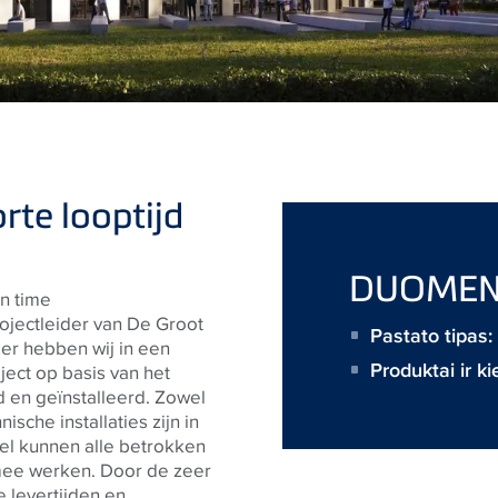
rte looptijd
DUOMEN
in time
jectleider van De Groot
Pastato tipas
der hebben wij in een
Produktai ir ki
ject op basis van het
 en geïnstalleerd. Zowel
sche installaties zijn
in
el kunnen alle betrokken
er mee werken. Door de zeer
e levertijden en