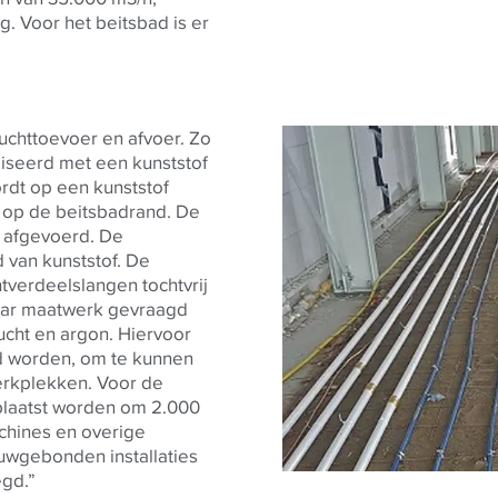
. Voor het beitsbad is er
luchttoevoer en afvoer. Zo
liseerd met een kunststof
rdt op een kunststof
d op de beitsbadrand. De
e afgevoerd. De
d van kunststof. De
tverdeelslangen tochtvrij
 waar maatwerk gevraagd
ucht en argon. Hiervoor
egd worden, om te kunnen
erkplekken. Voor de
geplaatst worden om 2.000
chines en overige
ouwgebonden installaties
egd.”