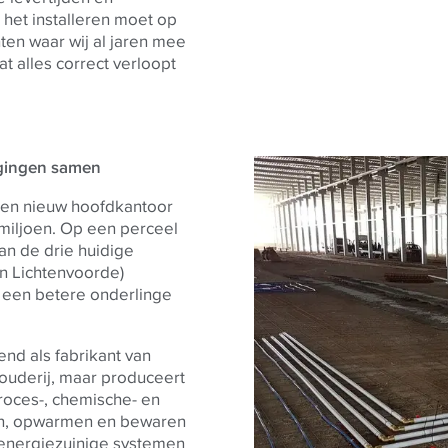
 het installeren moet op
ten waar wij al jaren mee
at alles correct verloopt
igingen samen
een nieuw hoofdkantoor
 miljoen. Op een perceel
van de drie huidige
n Lichtenvoorde)
een betere onderlinge
end als fabrikant van
uderij, maar produceert
roces-, chemische- en
en, opwarmen en bewaren
, energiezuinige systemen