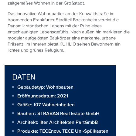
zeitgemäßes Wohnen in der Großstadt.
Das innovative Wohnquartier an der Kuhwaldstraße im
boomenden Frankfurter Stadtteil Bockenheim vereint die
Dynamik städtischen Lebens mit der Ruhe eines
entschleunigten Lebensgefühls. Nach außen hin markieren die
modular aufgelösten Baukörper eine markante, urbane
Präsenz, im Inneren bietet KUHLIO seinen Bewohnern ein
lichtes und grünes Refugium.
DATEN
Gebäudetyp: Wohnbauten
Eröffnungsdatum: 2021
Größe:
107 Wohneinheiten
Bauherr:
STRABAG Real Estate GmbH
Architekt:
ilter Architekten PartGmbB
Produkte:
TECEnow
,
TECE Uni-Spülkasten