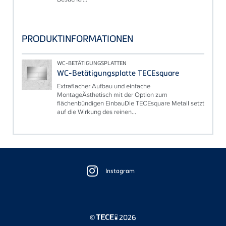
PRODUKTINFORMATIONEN
WC-BETÄTIGUNGSPLATTEN
WC-Betätigungsplatte TECEsquare
Extraflacher Aufbau und einfache
MontageÄsthetisch mit der Option zum
flächenbündigen EinbauDie TECEsquare Metall setzt
auf die Wirkung des reinen...
Floating
Sidebar
Instagram
©
2026