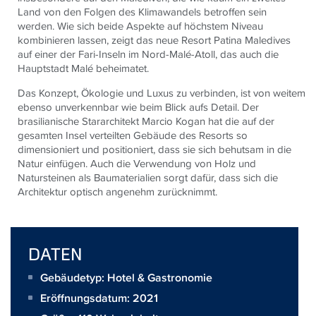
Land von den Folgen des Klimawandels betroffen sein
werden. Wie sich beide Aspekte auf höchstem Niveau
kombinieren lassen, zeigt das neue Resort Patina Maledives
auf einer der Fari-Inseln im Nord-Malé-Atoll, das auch die
Hauptstadt Malé beheimatet.
Das Konzept, Ökologie und Luxus zu verbinden, ist von weitem
ebenso unverkennbar wie beim Blick aufs Detail. Der
brasilianische Stararchitekt Marcio Kogan hat die auf der
gesamten Insel verteilten Gebäude des Resorts so
dimensioniert und positioniert, dass sie sich behutsam in die
Natur einfügen. Auch die Verwendung von Holz und
Natursteinen als Baumaterialien sorgt dafür, dass sich die
Architektur optisch angenehm zurücknimmt.
DATEN
Gebäudetyp: Hotel & Gastronomie
Eröffnungsdatum: 2021