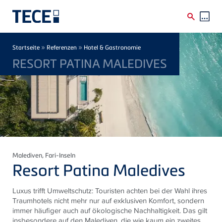
Direkt zum Inhalt
Breadcrumb
»
»
Startseite
Referenzen
Hotel & Gastronomie
RESORT PATINA MALEDIVES
Malediven
, Fari-Inseln
Resort Patina Maledives
Luxus trifft Umweltschutz: Touristen achten bei der Wahl ihres
Traumhotels nicht mehr nur auf exklusiven Komfort, sondern
immer häufiger auch auf ökologische Nachhaltigkeit. Das gilt
insbesondere auf den Malediven, die wie kaum ein zweites