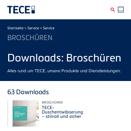
Direkt zum Inhalt
Breadcrumb
»
»
Startseite
Service
Service
BROSCHÜREN
Downloads: Broschüren
Alles rund um TECE, unsere Produkte und Dienstleistungen.
63
Downloads
BROSCHÜREN
TECE-
Duschentwässerung
– stilvoll und sicher