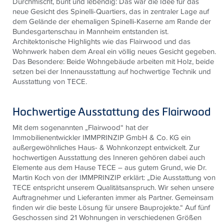
Durchmischt, bunt und lebendig: Das war die Idee für das
neue Gesicht des Spinelli-Quartiers, das in zentraler Lage auf
dem Gelände der ehemaligen Spinelli-Kaserne am Rande der
Bundesgartenschau in Mannheim entstanden ist.
Architektonische Highlights wie das Flairwood und das
Wohnwerk haben dem Areal ein völlig neues Gesicht gegeben.
Das Besondere: Beide Wohngebäude arbeiten mit Holz, beide
setzen bei der Innenausstattung auf hochwertige Technik und
Ausstattung von TECE.
Hochwertige Ausstattung des Flairwood
Mit dem sogenannten „Flairwood“ hat der
Immobilienentwickler IMMPRINZIP GmbH & Co. KG ein
außergewöhnliches Haus- & Wohnkonzept entwickelt. Zur
hochwertigen Ausstattung des Inneren gehören dabei auch
Elemente aus dem Hause TECE – aus gutem Grund, wie Dr.
Martin Koch von der IMMPRINZIP erklärt: „Die Ausstattung von
TECE entspricht unserem Qualitätsanspruch. Wir sehen unsere
Auftragnehmer und Lieferanten immer als Partner. Gemeinsam
finden wir die beste Lösung für unsere Bauprojekte.“ Auf fünf
Geschossen sind 21 Wohnungen in verschiedenen Größen