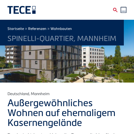
Direkt zum Inhalt
Breadcrumb
»
»
Startseite
Referenzen
Wohnbauten
SPINELLI-QUARTIER, MANNHEIM
Deutschland
, Mannheim
Außergewöhnliches
Wohnen auf ehemaligem
Kasernengelände