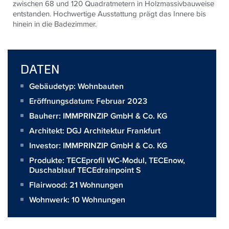
zwischen 68 und 120 Quadratmetern in Holzmassivbauweise
entstanden. Hochwertige Ausstattung prägt das Innere bis
hinein in die Badezimmer.
DATEN
Gebäudetyp: Wohnbauten
Eröffnungsdatum: Februar 2023
Bauherr:
IMMPRINZIP GmbH & Co. KG
Architekt:
DGJ Architektur Frankfurt
Investor:
IMMPRINZIP GmbH & Co. KG
Produkte:
TECEprofil WC-Modul
,
TECEnow
,
Duschablauf TECEdrainpoint S
Flairwood: 21 Wohnungen
Wohnwerk: 10 Wohnungen