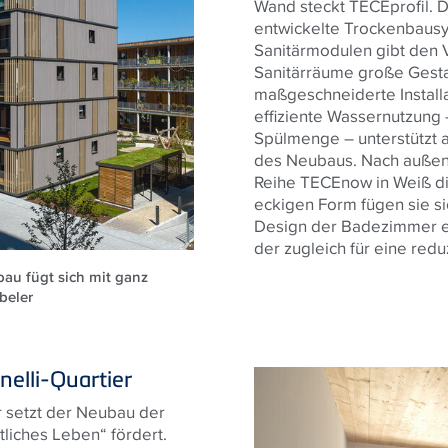
Wand steckt TECEprofil. Da
entwickelte Trockenbaus
Sanitärmodulen gibt den 
Sanitärräume große Gestal
maßgeschneiderte Install
effiziente Wassernutzung 
Spülmenge – unterstützt
des Neubaus. Nach außen 
Reihe TECEnow in Weiß di
eckigen Form fügen sie s
Design der Badezimmer ei
der zugleich für eine redu
au fügt sich mit ganz
beler
nelli-Quartier
r setzt der Neubau der
iches Leben“ fördert.