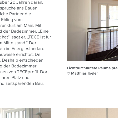
 über 20 Jahren daran,
nsprüche ans Bauen
iche Partner die
k Ehling vom
rankfurt am Main. Mit
nd der Badezimmer. „Eine
hat“, sagt er. „TECE ist für
m Mittelstand.“ Der
en im Energiestandard
uweise errichtet. Der
. Deshalb entschieden
ung der Badezimmer
Lichtdurchflutete Räume pr
ionen von TECEprofil. Dort
© Matthias Ibeler
 ihren Platz und
und zeitsparenden Bau.