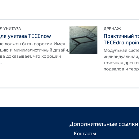
Я УНИТАЗА
ДРЕНАЖ
для унитаза TECEnow
Практичный то
TECEdrainpoin
не должен быть дорогим Имея
цию и минималистичный дизайн,
Модульная сист
ва доказывает, что хороший
индивидуальная,
..
точечная дренаж
подвалов и терра
Дополнительные ссылки
Контакты