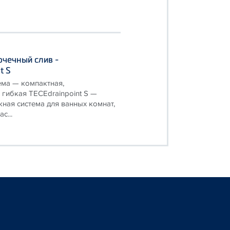
чечный слив -
t S
ема — компактная,
 гибкая TECEdrainpoint S —
ная система для ванных комнат,
с...