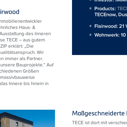
Products:
TEC
airwood
TECEnow
,
Dus
mmobilienentwickler
Flairwood: 2
nliches Haus- &
Ausstattung des Inneren
Wohnwerk: 1
se TECE – aus gutem
IP erklärt: „Die
alitätsanspruch. Wir
n immer als Partner.
 unsere Bauprojekte.“ Auf
schiedenen Größen
zmassivbauweise
as Innere bis hinein in
Maßgeschneiderte I
TECE ist dort mit verschi