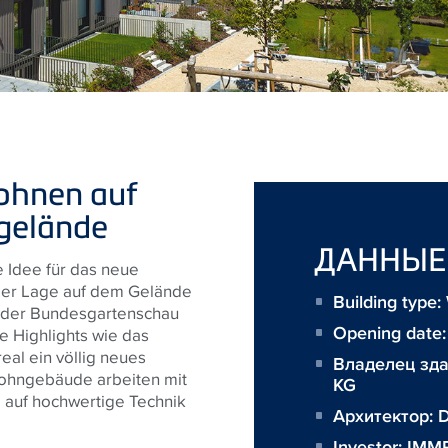
ohnen auf
gelände
ДАННЫЕ
e Idee für das neue
raler Lage auf dem Gelände
Building type
 der Bundesgartenschau
Opening date:
e Highlights wie das
al ein völlig neues
Владелец зд
ohngebäude arbeiten mit
KG
g auf hochwertige Technik
Архитектор:
D
Investor:
IMMP