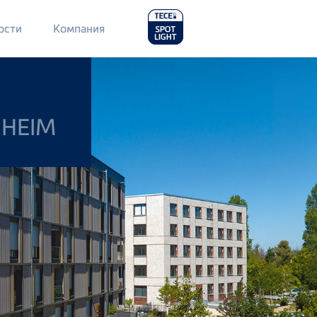
Main
ости
Компания
Menu
2
NHEIM