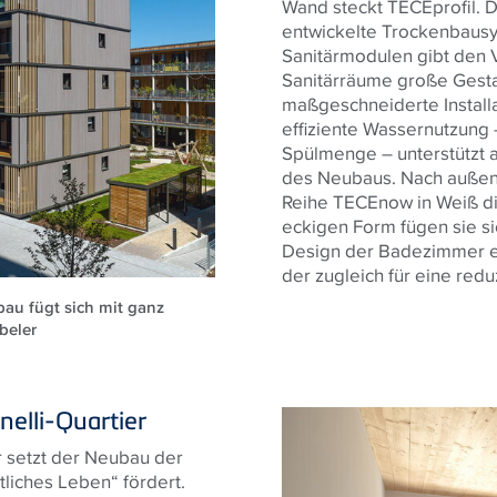
Wand steckt TECEprofil. Da
entwickelte Trockenbaus
Sanitärmodulen gibt den 
Sanitärräume große Gestal
maßgeschneiderte Install
effiziente Wassernutzung 
Spülmenge – unterstützt
des Neubaus. Nach außen 
Reihe TECEnow in Weiß di
eckigen Form fügen sie s
Design der Badezimmer ei
der zugleich für eine redu
au fügt sich mit ganz
beler
nelli-Quartier
r setzt der Neubau der
iches Leben“ fördert.