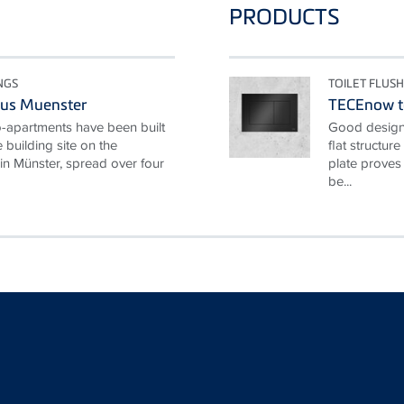
PRODUCTS
NGS
TOILET FLUSH
us Muenster
TECEnow to
o-apartments have been built
Good design 
e building site on the
flat structur
n Münster, spread over four
plate proves
be...