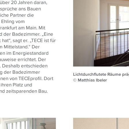
 über 20 Jahren daran,
nsprüche ans Bauen
iche Partner die
k Ehling vom
rankfurt am Main. Mit
nd der Badezimmer. „Eine
hat“, sagt er. „TECE ist für
m Mittelstand.“ Der
en im Energiestandard
uweise errichtet. Der
. Deshalb entschieden
ung der Badezimmer
Lichtdurchflutete Räume pr
ionen von TECEprofil. Dort
© Matthias Ibeler
 ihren Platz und
und zeitsparenden Bau.