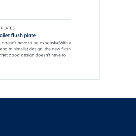
 PLATES
ilet flush plate
doesn't have to be expensiveWith a
e and minimalist design, the new flush
 that good design doesn't have to