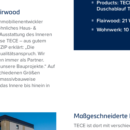
Products:
TEC
Duschablauf T
airwood
Flairwood: 2
mmobilienentwickler
nliches Haus- &
Wohnwerk: 1
Ausstattung des Inneren
se TECE – aus gutem
IP erklärt: „Die
alitätsanspruch. Wir
n immer als Partner.
 unsere Bauprojekte.“ Auf
schiedenen Größen
zmassivbauweise
as Innere bis hinein in
Maßgeschneiderte I
TECE ist dort mit verschi