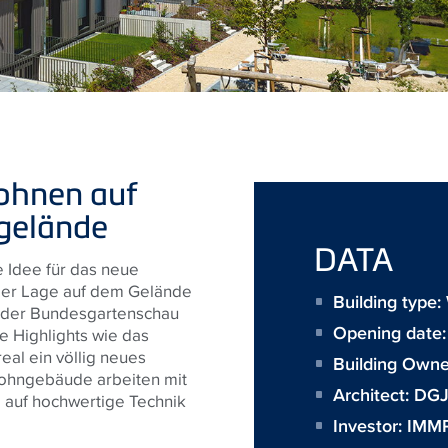
ohnen auf
gelände
DATA
e Idee für das neue
raler Lage auf dem Gelände
Building type
 der Bundesgartenschau
Opening date:
e Highlights wie das
al ein völlig neues
Building Owne
ohngebäude arbeiten mit
Architect:
DGJ 
g auf hochwertige Technik
Investor:
IMMP