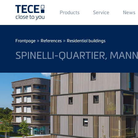
Main
Products
Service
News
Menü
1
Skip to main content
Breadcrumb
»
»
Frontpage
References
Residential buildings
SPINELLI-QUARTIER, MAN