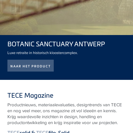
BOTANIC SANCTUARY ANTWERP
Luxe retraite in historisch kloostercomplex.
NAAR HET PRODUCT
TECE Magazine
Productnieuws, materiaalevaluaties, designtrends van
TECE
en nog veel meer, ons magazine zit vol ideeën en kennis.
Krijg waardevolle inzichten in design, handling en
productontwikkeling en krijg inspiratie voor uw projecten.
TECE
solid &
TECE
filo-Solid