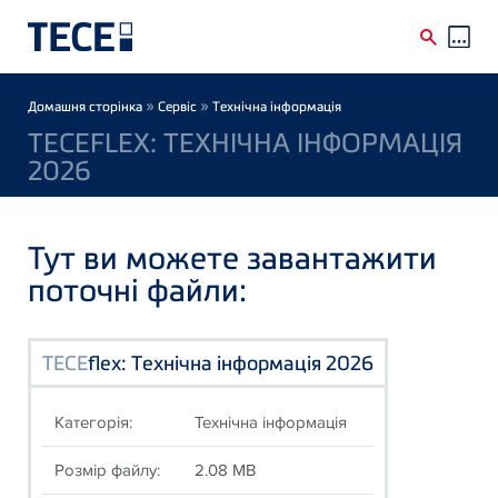
Skip to main content
Breadcrumb
»
»
Домашня сторінка
Сервіс
Технічна інформація
TECEFLEX: ТЕХНІЧНА ІНФОРМАЦІЯ
2026
Тут ви можете завантажити
поточні файли:
TECE
flex: Технічна інформація 2026
Категорія:
Технічна інформація
Розмір файлу:
2.08 MB